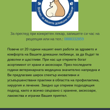
За преглед при конкретен лекар, запишете си час на
рецепция или на тел.:
0888332859
Повече от 20 години нашият екип работи за здравето и
комфорта на Вашите домашни любимци, за да бъдат те
доволни и щастливи. При нас ще откриете богат
асортимент от храни и аксесоари. През последните
години ветеринарната медицина значително напредна и
Ви предлагаме широк спектър иновативни и
усъвършенствани практики в областта на профилактикa,
хирургия и лечение. Заедно ще открием подходящия
подход, както и всичко свързано с хранене, аксесоари,
лакомства и играчки Вашия приятел.