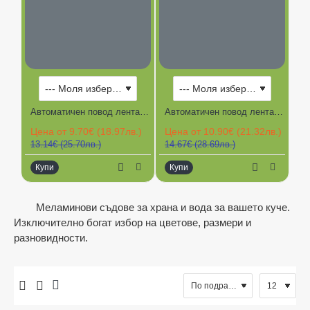
-26%
-26%
Автоматичен повод лента двуцветен TECH XCHO 3 м, до 12 кг.
Автоматичен повод лента двуцветен TECH XCHO 5 м, до 15 кг.
Цена от 9.70€ (18.97лв.)
Цена от 10.90€ (21.32лв.)
Це
13.14€ (25.70лв.)
14.67€ (28.69лв.)
17
Купи
Купи
К
Ограничена наличност
Меламинови съдове за храна и вода за вашето куче.
Изключително богат избор на цветове, размери и
разновидности.