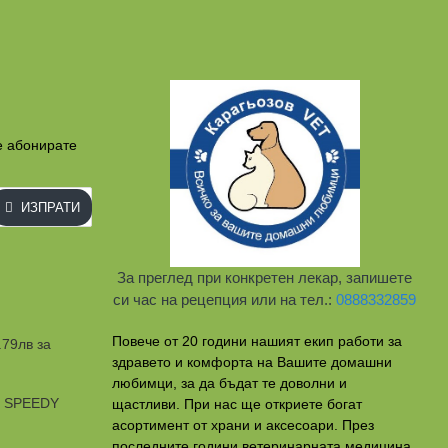
е абонирате
ИЗПРАТИ
За преглед при конкретен лекар, запишете
си час на рецепция или на тел.:
0888332859
Повече от 20 години нашият екип работи за
.79лв за
здравето и комфорта на Вашите домашни
любимци, за да бъдат те доволни и
и SPEEDY
щастливи. При нас ще откриете богат
асортимент от храни и аксесоари. През
последните години ветеринарната медицина