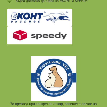
Бързa доставка до офис на ЕКОНТ и SPEEDY
За преглед при конкретен лекар, запишете си час на