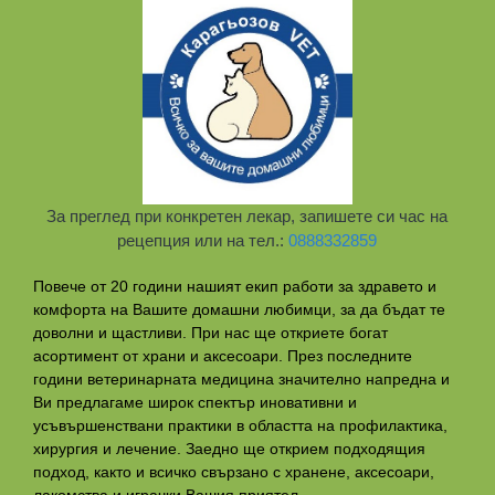
За преглед при конкретен лекар, запишете си час на
рецепция или на тел.:
0888332859
Повече от 20 години нашият екип работи за здравето и
комфорта на Вашите домашни любимци, за да бъдат те
доволни и щастливи. При нас ще откриете богат
асортимент от храни и аксесоари. През последните
години ветеринарната медицина значително напредна и
Ви предлагаме широк спектър иновативни и
усъвършенствани практики в областта на профилактикa,
хирургия и лечение. Заедно ще открием подходящия
подход, както и всичко свързано с хранене, аксесоари,
лакомства и играчки Вашия приятел.