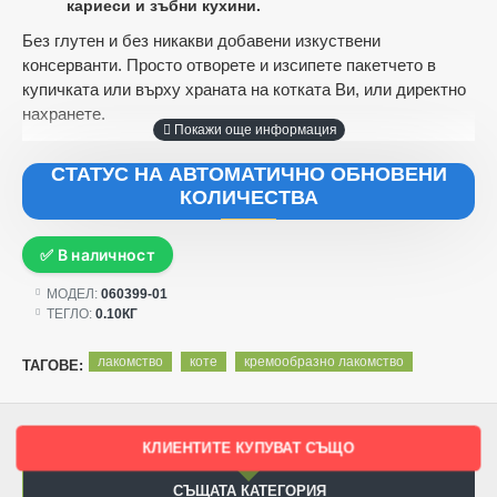
кариеси и зъбни кухини.
Без глутен и без никакви добавени изкуствени
консерванти. Просто отворете и изсипете пакетчето в
купичката или върху храната на котката Ви, или директно
нахранете.
Този продукт е допълваща храна за котки. Да се дава по 1
СТАТУС НА АВТОМАТИЧНО ОБНОВЕНИ
или 2 пакетчета на ден. Готово за употреба веднага след
КОЛИЧЕСТВА
отваряне. След отваряне на опаковката, да се съхранява
на прохладно и сухо място за не повече от 1 ден. Винаги
осигурявайте прясна вода на Вашата котка.
✅ В наличност
МОДЕЛ:
060399-01
ТЕГЛО:
0.10КГ
Този продукт може да остави следи върху килими и
светли мебели. Не е подходящ за човешка консумация.
лакомство
коте
кремообразно лакомство
ТАГОВЕ:
Да се съхранява на сухо и хладно място.
Нето：4 пакетчета х 15 гр.
КЛИЕНТИТЕ КУПУВАТ СЪЩО
СЪЩАТА КАТЕГОРИЯ