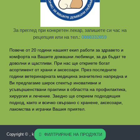
За преглед при конкретен лекар, запишете си час на
рецепция или на тел.:
0888332859
Повече от 20 години нашият екип работи за здравето и
комфорта на Вашите домашни любимци, за да бъдат те
доволни и щастливи. При нас ще откриете богат
асортимент от храни и аксесоари. През последните
години ветеринарната медицина значително напредна и
Ви предлагаме широк спектър иновативни и
усъвършенствани практики в областта на профилактикa,
хирургия и лечение. Заедно ще открием подходящия
подход, както и всичко свързано с хранене, аксесоари,
лакомства и играчки Вашия приятел.
Copyright © , karasto-pets.com, All Rights Reserved
ФИЛТРИРАНЕ НА ПРОДУКТИ