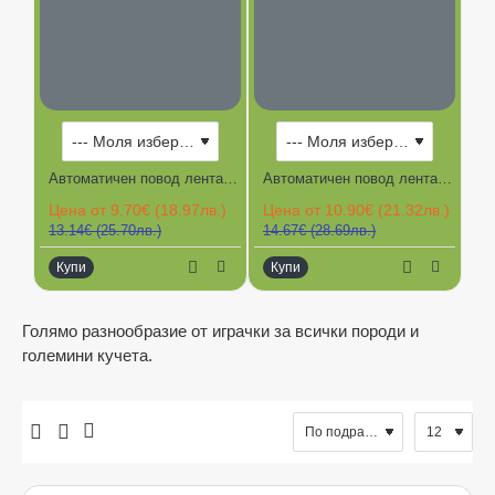
-26%
-26%
Автоматичен повод лента двуцветен TECH XCHO 3 м, до 12 кг.
Автоматичен повод лента двуцветен TECH XCHO 5 м, до 15 кг.
Цена от 9.70€ (18.97лв.)
Цена от 10.90€ (21.32лв.)
Це
13.14€ (25.70лв.)
14.67€ (28.69лв.)
17
Купи
Купи
К
Ограничена наличност
Голямо разнообразие от играчки за всички породи и
големини кучета.