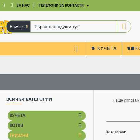
ЗА НАС
ТЕЛЕФОНИ ЗА КОНТАКТИ
Всички
Търсете
продукти
тук
🐕 КУЧЕТА
🐈‍⬛
ВСИЧКИ КАТЕГОРИИ
Нещо липсва на ва
КУЧЕТА
КОТКИ
Категории:
ГРИЗАЧИ