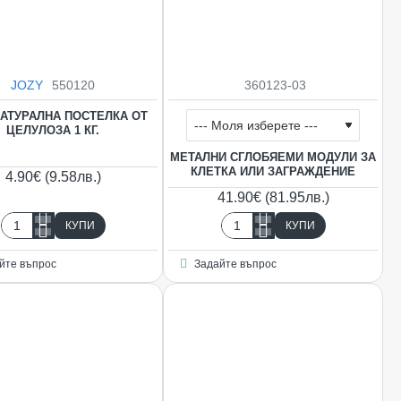
JOZY
550120
360123-03
НОВO
НАТУРАЛНА ПОСТЕЛКА ОТ
ЦЕЛУЛОЗА 1 КГ.
МЕТАЛНИ СГЛОБЯЕМИ МОДУЛИ ЗА
КЛЕТКА ИЛИ ЗАГРАЖДЕНИЕ
4.90€ (9.58лв.)
41.90€ (81.95лв.)
КУПИ
КУПИ
JOZY
Метални
Натурална
сглобяеми
йте въпрос
Задайте въпрос
постелка
модули
Ограничена наличност
от
за
ЦЕЛУЛОЗА
клетка
1
или
кг.
заграждение