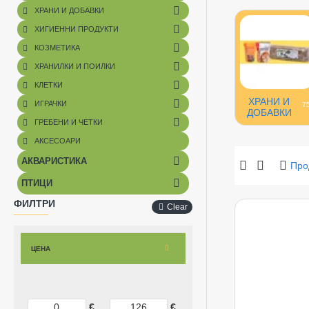
ХРАНИ И ДОБАВКИ
ХИГИЕННИ ПРОДУКТИ
КОЗМЕТИКА
ХРАНИЛКИ И ПОИЛКИ
КЛЕТКИ
ХРАНИ И
ИГРАЧКИ
7
ДОБАВКИ
ГРЕБЕНИ И ЧЕТКИ
АКСЕСОАРИ
АКВАРИСТИКА
Про
ПТИЦИ
ФИЛТРИ
Clear
ЦЕНА
€
€