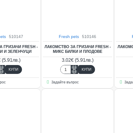
ets
510147
Fresh pets
510146
 ГРИЗАЧИ FRESH -
ЛАКОМСТВО ЗА ГРИЗАЧИ FRESH -
ЛАКОМС
И И ЗЕЛЕНЧУЦИ
МИКС БИЛКИ И ПЛОДОВЕ
 (5.91лв.)
3.02€ (5.91лв.)
КУПИ
КУПИ
ство
Лакомство
за
рос
Задайте въпрос
Зада
и
гризачи
H
FRESH
-
МИКС
И
БИЛКИ
И
НЧУЦИ
ПЛОДОВЕ