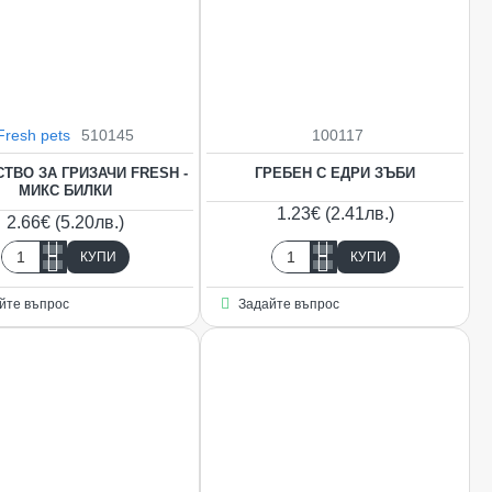
Fresh pets
510145
100117
ТВО ЗА ГРИЗАЧИ FRESH -
ГРЕБЕН С ЕДРИ ЗЪБИ
МИКС БИЛКИ
1.23€ (2.41лв.)
2.66€ (5.20лв.)
КУПИ
КУПИ
Лакомство
Гребен
за
с
йте въпрос
Задайте въпрос
гризачи
едри
FRESH
зъби
-
МИКС
БИЛКИ