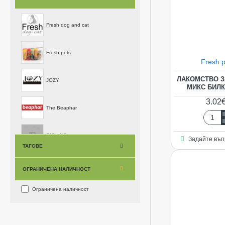
ИГРАЧКИ
Fresh dog and cat
ГРЕБЕНИ И ЧЕТКИ
Fresh pets
Fresh p
АКСЕСОАРИ
ЛАКОМСТВО ЗА
JOZY
МИКС БИЛК
3.02€
The Beaphar
Лаком
за
BIOLINE
Задайте въп
гризач
ТАГОВЕ
FRES
-
ОГРАНИЧЕНА НАЛИЧНОСТ
МИКС
БИЛК
Ограничена наличност
И
ЗЕЛЕ