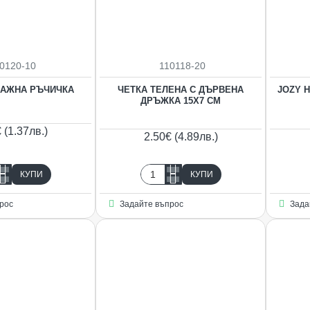
0120-10
110118-20
НОВO
НОВO
САЖНА РЪЧИЧКА
ЧЕТКА ТЕЛЕНА С ДЪРВЕНА
JOZY 
ДРЪЖКА 15Х7 СМ
 (1.37лв.)
2.50€ (4.89лв.)
КУПИ
КУПИ
Четка
на
телена
рос
Задайте въпрос
Зада
ка
с
дървена
дръжка
15х7
см