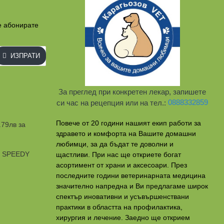
играчка
играчка
рибка
раче
е абонирате
ИЗПРАТИ
За преглед при конкретен лекар, запишете
си час на рецепция или на тел.:
0888332859
Повече от 20 години нашият екип работи за
.79лв за
здравето и комфорта на Вашите домашни
любимци, за да бъдат те доволни и
и SPEEDY
щастливи. При нас ще откриете богат
асортимент от храни и аксесоари. През
последните години ветеринарната медицина
значително напредна и Ви предлагаме широк
спектър иновативни и усъвършенствани
практики в областта на профилактикa,
хирургия и лечение. Заедно ще открием