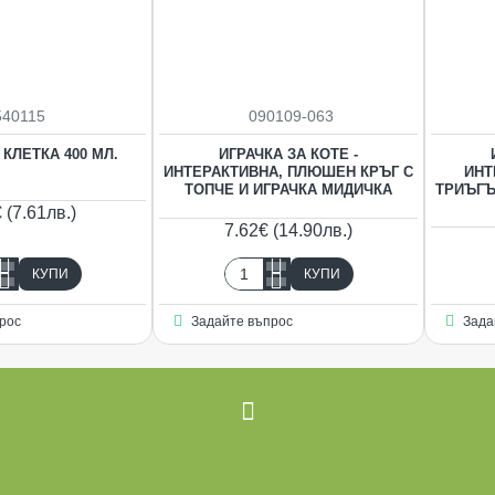
540115
090109-063
КЛЕТКА 400 МЛ.
ИГРАЧКА ЗА КОТЕ -
ИНТЕРАКТИВНА, ПЛЮШЕН КРЪГ С
ИНТ
ТОПЧЕ И ИГРАЧКА МИДИЧКА
ТРИЪГЪ
 (7.61лв.)
7.62€ (14.90лв.)
КУПИ
КУПИ
а
Играчка
за
рос
Задайте въпрос
Зада
коте
-
Интерактивна,
плюшен
кръг
с
топче
и