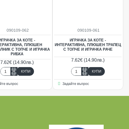
090109-062
090109-061
ИГРАЧКА ЗА КОТЕ -
ИГРАЧКА ЗА КОТЕ -
ЕРАКТИВНА, ПЛЮШЕН
ИНТЕРАКТИВНА, ПЛЮШЕН ТРАПЕЦ
ЛНИК С ТОПЧЕ И ИГРАЧКА
С ТОПЧЕ И ИГРАЧКА РАЧЕ
РИБКА
7.62€ (14.90лв.)
7.62€ (14.90лв.)
КУПИ
КУПИ
Играчка
Играчка
за
за
йте въпрос
Задайте въпрос
коте
коте
-
-
Интерактивна,
Интерактивна,
плюшен
плюшен
триъгълник
трапец
с
с
топче
топче
и
и