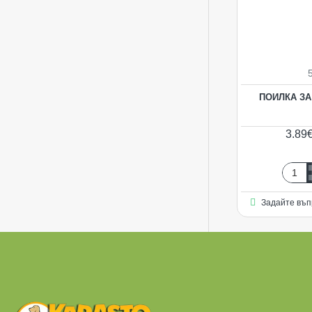
ПОИЛКА ЗА 
3.89€
Поилк
за
Задайте въп
клетка
400
мл.