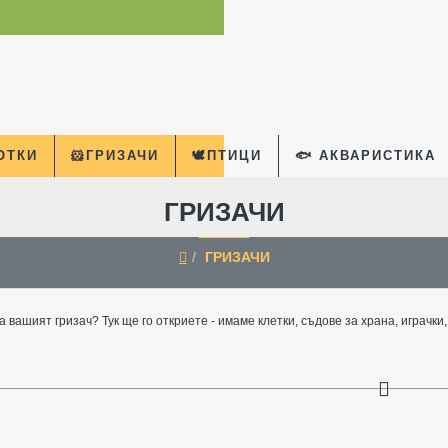
КОТКИ
🐹ГРИЗАЧИ
🕊️ПТИЦИ
🐟 АКВАРИСТИКА
ГРИЗАЧИ
ГРИЗАЧИ
home
шият гризач? Тук ще го откриете - имаме клетки, съдове за храна, играчки,