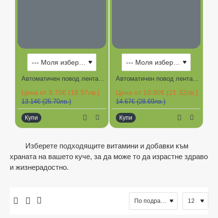
-26%
-26%
Автоматичен повод лента двуцветен TECH XCHO 3 м, до 12 кг.
Автоматичен повод лента двуцветен TECH XCHO 5 м, до 15 кг.
Цена от 9.70€ (18.97лв.)
Цена от 10.90€ (21.32лв.)
Це
13.14€ (25.70лв.)
14.67€ (28.69лв.)
17
Купи
Купи
К
Ограничена наличност
Изберете подходящите витамини и добавки към
храната на вашето куче, за да може то да израстне здраво
и жизнерадостно.