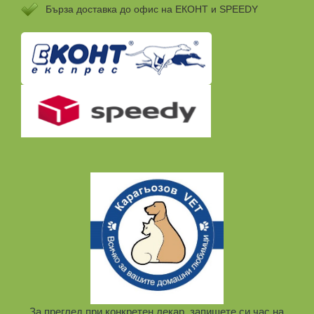
Бързa доставка до офис на ЕКОНТ и SPEEDY
За преглед при конкретен лекар, запишете си час на