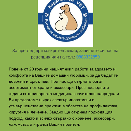
За преглед при конкретен лекар, запишете си час на
рецепция или на тел.:
0888332859
Повече от 20 години нашият екип работи за здравето и
комфорта на Вашите домашни любимци, за да бъдат те
доволни и щастливи. При нас ще откриете богат
асортимент от храни и аксесоари. През последните
години ветеринарната медицина значително напредна и
Ви предлагаме широк спектър иновативни и
усъвършенствани практики в областта на профилактикa,
хирургия и лечение. Заедно ще открием подходящия
подход, както и всичко свързано с хранене, аксесоари,
лакомства и играчки Вашия приятел.