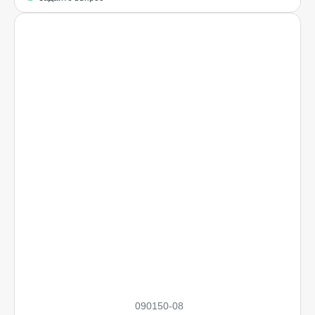
Ограничена наличност
090150-08
НОВO