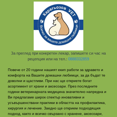
За преглед при конкретен лекар, запишете си час на
рецепция или на тел.:
0888332859
Повече от 20 години нашият екип работи за здравето и
комфорта на Вашите домашни любимци, за да бъдат те
доволни и щастливи. При нас ще откриете богат
асортимент от храни и аксесоари. През последните
години ветеринарната медицина значително напредна и
Ви предлагаме широк спектър иновативни и
усъвършенствани практики в областта на профилактикa,
хирургия и лечение. Заедно ще открием подходящия
подход, както и всичко свързано с хранене, аксесоари,