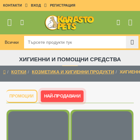
КОНТАКТИ
ВХОД
РЕГИСТРАЦИЯ
Всички
Търсете
продукти
тук
ХИГИЕННИ И ПОМОЩНИ СРЕДСТВА
КОТКИ
КОЗМЕТИКА И ХИГИЕННИ ПРОДУКТИ
ХИГИЕН
home
НАЙ-ПРОДАВАНИ
ПРОМОЦИИ