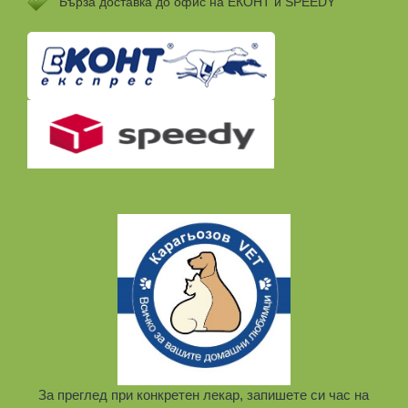
Бързa доставка до офис на ЕКОНТ и SPEEDY
За преглед при конкретен лекар, запишете си час на