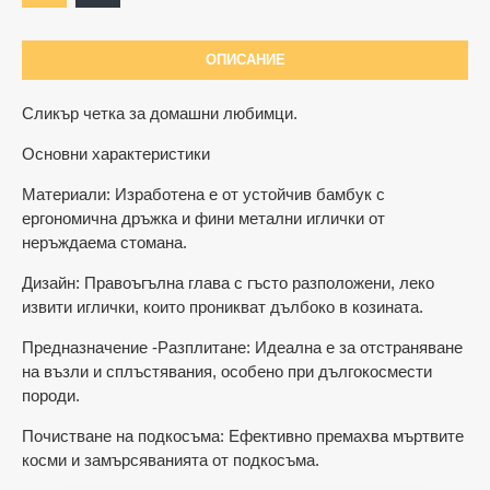
ОПИСАНИЕ
Сликър четка за домашни любимци.
Основни характеристики
Материали: Изработена е от устойчив бамбук с
ергономична дръжка и фини метални иглички от
неръждаема стомана.
Дизайн: Правоъгълна глава с гъсто разположени, леко
извити иглички, които проникват дълбоко в козината.
Предназначение -Разплитане: Идеална е за отстраняване
на възли и сплъстявания, особено при дългокосмести
породи.
Почистване на подкосъма: Ефективно премахва мъртвите
косми и замърсяванията от подкосъма.