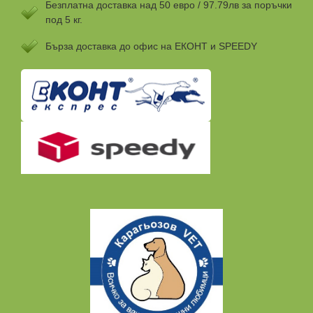
Безплатна доставка над 50 евро / 97.79лв за поръчки
под 5 кг.
Бързa доставка до офис на ЕКОНТ и SPEEDY