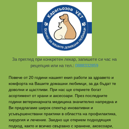
За преглед при конкретен лекар, запишете си час на
рецепция или на тел.:
0888332859
Повече от 20 години нашият екип работи за здравето и
комфорта на Вашите домашни любимци, за да бъдат те
доволни и щастливи. При нас ще откриете богат
асортимент от храни и аксесоари. През последните
години ветеринарната медицина значително напредна и
Ви предлагаме широк спектър иновативни и
усъвършенствани практики в областта на профилактикa,
хирургия и лечение. Заедно ще открием подходящия
подход, както и всичко свързано с хранене, аксесоари,