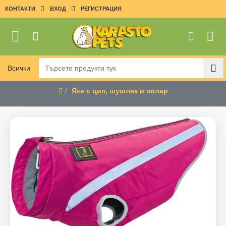
КОНТАКТИ
ВХОД
РЕГИСТРАЦИЯ
Всички
Търсете
продукти
Яке с цип, шушляк и полар
тук
home