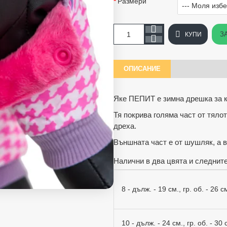
Размери
З
КУПИ
ОПИСАНИЕ
Яке ПЕПИТ е зимна дрешка за к
Тя покрива голяма част от тяло
дреха.
Външната част е от шушляк, а 
Налични в два цвята и следните
8 - дълж. - 19 см., гр. об. - 26 
10 - дълж. - 24 см., гр. об. - 30 