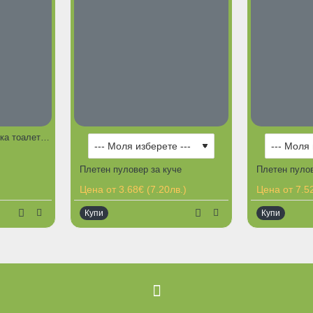
Puppy Potty Pad кучешка тоалетна с решетка и изкуствена трева
Плетен пуловер за куче
Цена от 3.68€ (7.20лв.)
Цена от 7.52
Купи
Купи
Ограничена