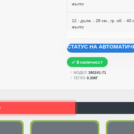
жълто
12 - дълж. - 28 см., гр. об. - 40 
жълто
14 - дълж. - 33 см., гр. об. - 46 
СТАТУС НА АВТОМАТИ
жълто
✅ В наличност
16 - дълж. - 38 см., гр. об. - 50 
МОДЕЛ:
380241-71
ТЕГЛО:
0.30КГ
За избор на цвят, моля напишет
поръчката".
О