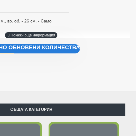
см., вр. об. - 26 см. - Само
см., вр. об. - 28 см. - Само
ЧНО ОБНОВЕНИ КОЛИЧЕСТВА
см., вр. об. - 32 см.
е преди завършване на поръчката в полето "Коментари към
СЪЩАТА КАТЕГОРИЯ