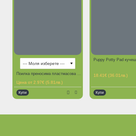
Поилка преносима пластмасова за куче
18.41€ (36.01лв.)
Цена от 2.97€ (5.81лв.)
Купи
Купи