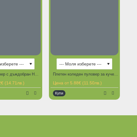
Плетен пуловер с дъждобран Happy Puppy за куче
Плетен коледен пуловер за куче с качулка
€ (14.71лв.)
Цена от 5.88€ (11.50лв.)
Купи
 наличност
Ограничена наличност