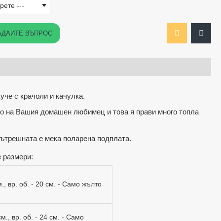
АДАЙТЕ ВЪПРОС
уче с крачоли и качулка.
то на Вашия домашен любимец и това я прави много топла
вътрешната е мека поларена подплата.
 размери:
см., вр. об. - 20 см. - Само жълто
см., вр. об. - 24 см. - Само