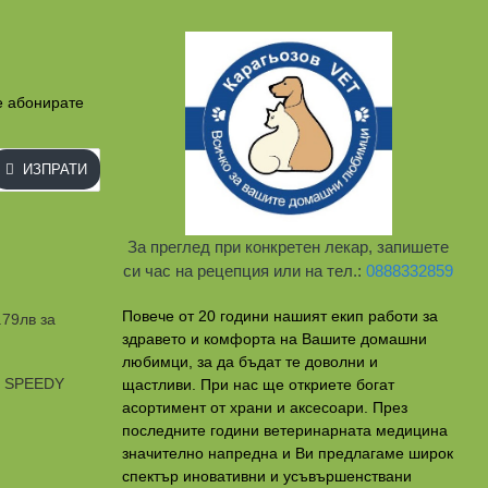
е абонирате
ИЗПРАТИ
За преглед при конкретен лекар, запишете
си час на рецепция или на тел.:
0888332859
Повече от 20 години нашият екип работи за
.79лв за
здравето и комфорта на Вашите домашни
любимци, за да бъдат те доволни и
и SPEEDY
щастливи. При нас ще откриете богат
асортимент от храни и аксесоари. През
последните години ветеринарната медицина
значително напредна и Ви предлагаме широк
спектър иновативни и усъвършенствани