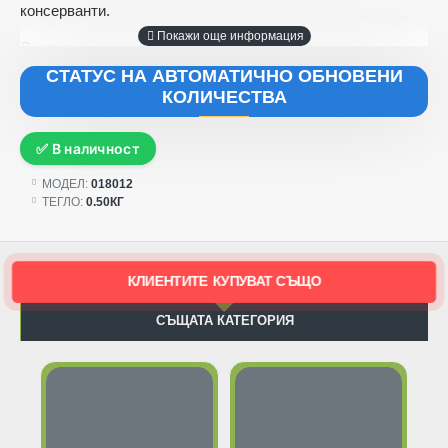
консерванти.
Състав:
СТАТУС НА АВТОМАТИЧНО ОБНОВЕНИ
Свинско шкембе 22% -
богато на колаген, глюкозамин и
КОЛИЧЕСТВА
други съеднинения, които подпомагат здравето на ставите
и хрущялите при кучетата. Подходящо за поддържане на
✅ В наличност
еластичността на кожата и здравината на съединителната
тъкан. Съдържа също аминокиселини и ценни мазнини,
МОДЕЛ:
018012
които допринасят за добрата кондиция и повишаване на
ТЕГЛО:
0.50КГ
енергийния тонус. Благодарение на своята висока
усвояемост е отличен източник на животински протеин за
активни и възстановяващи се кучета.
КЛИЕНТИТЕ КУПУВАТ СЪЩО
Свинско сърце
16%
– с високи дози на витамини С, В, А,
РР, Е, тиамин, рибофлавин и фолиева киселина. Голям
СЪЩАТА КАТЕГОРИЯ
набор от минерали – калций, магнезий, натрий, желязо,
фосфор, манган, селен, цинк, мед и йод. Сърцето също
така подпомага сърдечно съдовата функция, укрепва
нервната система, поддържа мозъчната активност,
предотвратява появата на злокачествени тумори,