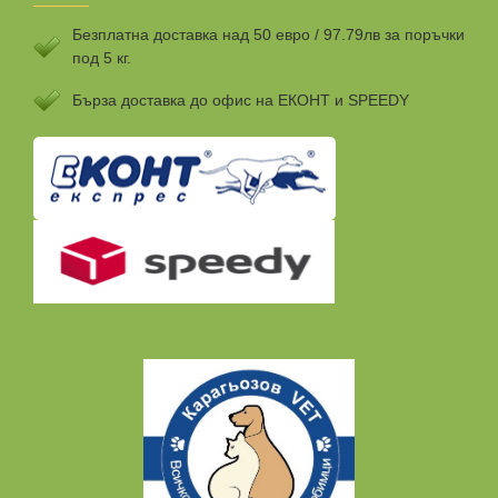
За кучета от всички породи и възрасти.
Безплатна доставка над 50 евро / 97.79лв за поръчки
под 5 кг.
Ориентировъчна дневна дажба на 1 kg телесна маса: 40 g
Бързa доставка до офис на ЕКОНТ и SPEEDY
След отваряне съхранявайте в хладилник.
Нетно тегло: 500 гр.