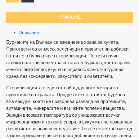
ОПИСАНИЕ
Описание
Бурканите на Вълчан са ежедневна храна за кучета.
Приготвени са от месо, зеленчуци и хранителни добавки.
Готви се в буркан чрез стерилизация. По този начин
всички полезни вещества остават в буркана, което прави
менюто питателно, вкусно и здравословно. Натурална
храна без консерванти, овкусители и оцветители.
Стерилизацията е един от най-щадящите методи за
приготвяне на храната. Продуктите се готвят в буркана
във вакуум, което не позволява разпада на протеините,
витамините, минералите и всичките полезни вещества.
Заради високата температура се унищожават всички
микроорганизми и техните спори, а вакуумът не позволява
развитието на нови впоследствие. Това е естествен метод
за консервиране и не се налага добавянето на изкуствени