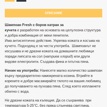
ОПИСАНИЕ
Шампоан Fresh с боров катран за
кучета
е разработен на основата на целулозна структура
и добра комбинация от меки пенители.
Има антисептично действие. Укрепва кожата и косъма на
кучето. Подходящ е за честа употреба. Шампоанът не
изсушава и не дразни кожата на домашните любимци
поради липсата на сол (
натриев хлорид
) или други
видове електролити. Създава фина и плътна пяна.
Начин на употреба:
Нанесете малко количество шампоан
върху предварително намокрената козина. Втрийте в
корените и добре масажирайте тялото на вашия любимец
до получаването на пухкава пяна. След което изплакнете
обилно с вода.
Не дразни кожата на къпещия. Да се съхранява при
температура 5-25°C, без пряка слънчева светлина.