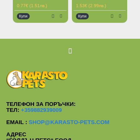
0.77€ (1.51лв.)
1.53€ (2.99лв.)
1.
Купи
Купи
К
ТЕЛЕФОН ЗА ПОРЪЧКИ:
ТЕЛ:
+359882939009
EMAIL :
SHOP@KARASTO-PETS.COM
АДРЕС