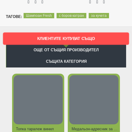
Шампоан Fresh
с боров катран
за кучета
ТАГОВЕ:
КЛИЕНТИТЕ КУПУВАТ СЪЩО
ОЩЕ ОТ СЪЩИЯ ПРОИЗВОДИТЕЛ
СЪЩАТА КАТЕГОРИЯ
Топка таралеж винил
Медальон-адресник за куче, метален - кокалче с камъчета - 3,5х 2 см