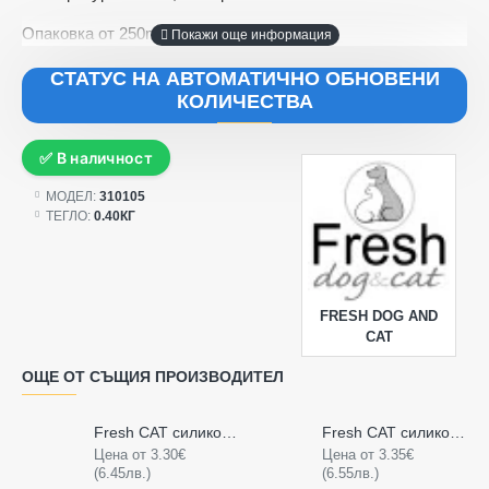
Опаковка от 250ml.
СТАТУС НА АВТОМАТИЧНО ОБНОВЕНИ
КОЛИЧЕСТВА
✅ В наличност
МОДЕЛ:
310105
ТЕГЛО:
0.40КГ
FRESH DOG AND
CAT
ОЩЕ ОТ СЪЩИЯ ПРОИЗВОДИТЕЛ
Fresh CAT силиконова тоалетна за котки - 3,6 литра
Fresh CAT силиконова тоалетна за котки - Бебешка пудра 3,6 литра
Цена от 3.30€
Цена от 3.35€
(6.45лв.)
(6.55лв.)