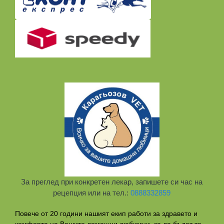
За преглед при конкретен лекар, запишете си час на
рецепция или на тел.:
0888332859
Повече от 20 години нашият екип работи за здравето и
комфорта на Вашите домашни любимци, за да бъдат те