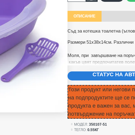
ОПИСАНИЕ
Съд за котешка тоалетна (ъглов
Размери 51х38х14см. Различни 
Моля, при завършване на поръч
какъв цвят предпочитатев поле
СТАТУС НА А
Този продукт или негови 
на подпродуктите ще се п
продукта е важен за вас, 
потвърджение на поръчкат
МОДЕЛ:
350107-51
ТЕГЛО:
0.55КГ