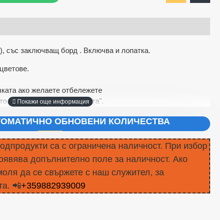
), със заключващ борд . Включва и лопатка.
цветове.
ката ако желаете отбележете
то "Коментари към поръчката".
ВТОМАТИЧНО ОБНОВЕНИ КОЛИЧЕСТВА
подпродукти са с ограничена наличност. При избор
оявява допълнително поле за наличност. Ако
моля да се свържете с наш служител, за
а. 📲
+359882939009