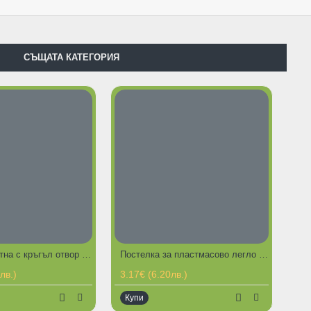
СЪЩАТА КАТЕГОРИЯ
Къща квадратна с кръгъл отвор за котка или малко куче
Постелка за пластмасово легло 40 / 25 см
лв.)
3.17€ (6.20лв.)
Купи