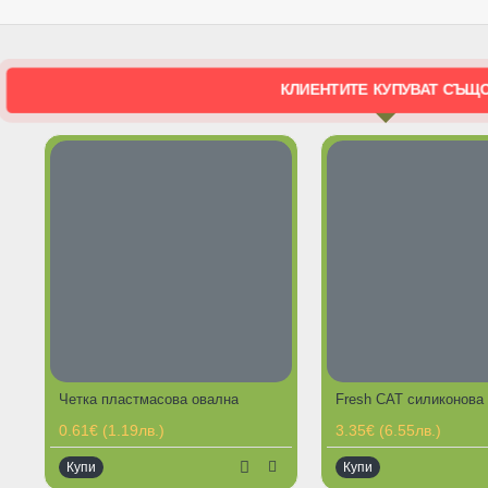
КЛИЕНТИТЕ КУПУВАТ СЪЩ
Четка пластмасова овална
ГОРЕЩИ ПР
0.61€ (1.19лв.)
3.35€ (6.55лв.)
Купи
Купи