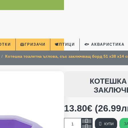
КОТКИ
🐹ГРИЗАЧИ
🕊️ПТИЦИ
🐟 АКВАРИСТИКА
Котешка тоалетна ъглова, със заключващ борд 51 х38 х14 
home
КОТЕШКА
ЗАКЛЮЧВ
13.80€ (26.99л
З
КУПИ