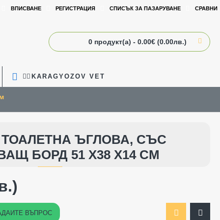
ВПИСВАНЕ
РЕГИСТРАЦИЯ
СПИСЪК ЗА ПАЗАРУВАНЕ
СРАВНИ
0 продукт(а) - 0.00€ (0.00лв.)
🧑‍⚕️KARAGYOZOV VET
см
 ТОАЛЕТНА ЪГЛОВА, СЪС
АЩ БОРД 51 Х38 Х14 СМ
в.)
АДАЙТЕ ВЪПРОС