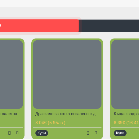
О
Fresh CAT силиконова тоалетна за котки - Лавандула 3,6 литра
Драскало за котка сезалено с дръжка за закачане на стена - 22 х 7 см
ЕДЛОЖЕНИЯ
3.04€ (5.95лв.)
8.39€ (16.41
Купи
Купи