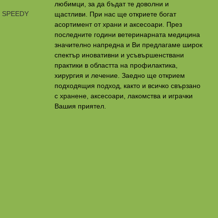
любимци, за да бъдат те доволни и
и SPEEDY
щастливи. При нас ще откриете богат
асортимент от храни и аксесоари. През
последните години ветеринарната медицина
значително напредна и Ви предлагаме широк
спектър иновативни и усъвършенствани
практики в областта на профилактикa,
хирургия и лечение. Заедно ще открием
подходящия подход, както и всичко свързано
с хранене, аксесоари, лакомства и играчки
Вашия приятел.