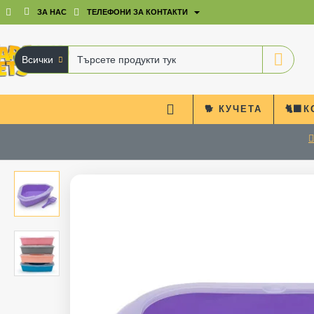
ЗА НАС
ТЕЛЕФОНИ ЗА КОНТАКТИ
Всички
Търсете
продукти
тук
🐕 КУЧЕТА
🐈‍⬛