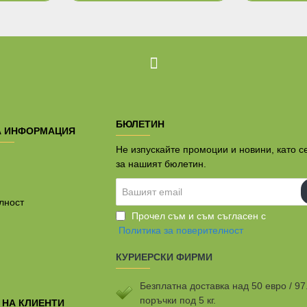
БЮЛЕТИН
А ИНФОРМАЦИЯ
Не изпускайте промоции и новини, като с
за нашият бюлетин.
Вашият
email
лност
Прочел съм и съм съгласен с
Политика за поверителност
КУРИЕРСКИ ФИРМИ
Безплатна доставка над 50 евро / 97
поръчки под 5 кг.
 НА КЛИЕНТИ