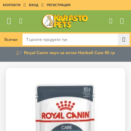
КОНТАКТИ
ВХОД
РЕГИСТРАЦИЯ
Всички
Търсете
продукти
Royal Canin пауч за котки Hairball Care 85 гр
тук
home