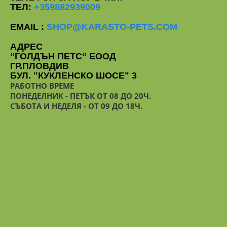
0
/
/
ТЕЛ:
+359882939009
4
2
EMAIL :
SHOP@KARASTO-PETS.COM
3
4
1
36
1
АДРЕС
6
290
435
5
/
5
/
“ГОЛДЪН ПЕТС“ ЕООД
2
4
ГР.ПЛОВДИВ
БУЛ. "КУКЛЕНСКО ШОСЕ" 3
РАБОТНО ВРЕМЕ
3
4
5
ПОНЕДЕЛНИК - ПЕТЪК ОТ 08 ДО 20Ч.
3
40
3
3
7
325
485
СЪБОТА И НЕДЕЛЯ - ОТ 09 ДО 18Ч.
/
5
/
/
4
4
4
4
5
6
1
44
1
1
8
355
535
/
5
/
/
4
4
4
4
5
6
1
48
3
3
9
390
580
/
5
/
/
2
4
4