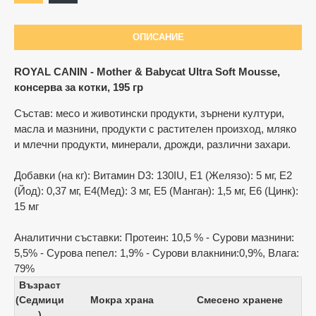
ОПИСАНИЕ
ROYAL CANIN - Mother & Babycat Ultra Soft Mousse,
консерва за котки, 195 гр
Състав: месо и животински продукти, зърнени култури,
масла и мазнини, продукти с растителен произход, мляко
и млечни продукти, минерали, дрожди, различни захари.
Добавки (на кг): Витамин D3: 130IU, E1 (Желязо): 5 мг, Е2
(Йод): 0,37 мг, Е4(Мед): 3 мг, Е5 (Манган): 1,5 мг, E6 (Цинк):
15 мг
Аналитични съставки: Протеин: 10,5 % - Сурови мазнини:
5,5% - Сурова пепел: 1,9% - Сурови влакнини:0,9%, Влага:
79%
Възраст
(Седмици
Мокра храна
Смесено хранене
)