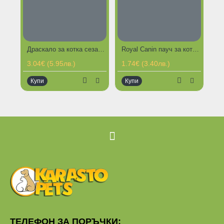
Драскало за котка сезалено с дръжка за закачане на стена - 22 х 7 см
Royal Canin пауч за котенца Kitten Instinctive 85 гр
3.04€ (5.95лв.)
1.74€ (3.40лв.)
1.
Купи
Купи
К
ТЕЛЕФОН ЗА ПОРЪЧКИ: