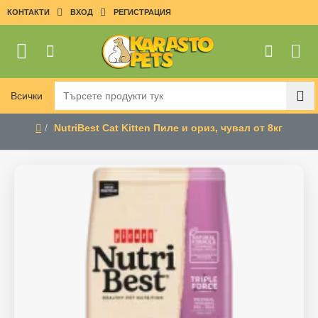
КОНТАКТИ
ВХОД
РЕГИСТРАЦИЯ
Всички
Търсете
продукти
NutriBest Cat Kitten Пиле и ориз, чувал от 8кг
тук
home