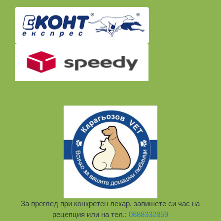
За преглед при конкретен лекар, запишете си час на
рецепция или на тел.:
0888332859