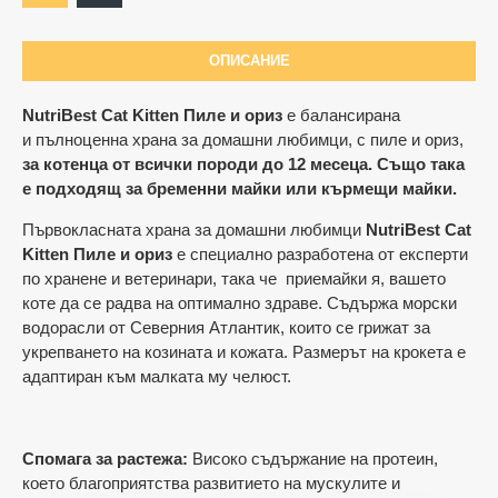
ОПИСАНИЕ
NutriBest Cat Kitten Пиле и ориз
е балансирана
и пълноценна храна за домашни любимци, с пиле и ориз,
за ​​котенца от всички породи до 12 месеца. Също така
е подходящ за бременни майки или кърмещи майки.
Първокласната храна за домашни любимци
NutriBest Cat
Kitten Пиле и ориз
е специално разработена от експерти
по хранене и ветеринари, така че приемайки я, вашето
коте да се радва на оптимално здраве.
Съдържа морски
водорасли от Северния Атлантик, които се грижат за
укрепването на козината и кожата.
Размерът на крокета е
адаптиран към малката му челюст.
Спомага за растежа:
Високо съдържание на протеин,
което благоприятства развитието на мускулите и