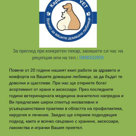
За преглед при конкретен лекар, запишете си час на
рецепция или на тел.:
0888332859
Повече от 20 години нашият екип работи за здравето и
комфорта на Вашите домашни любимци, за да бъдат те
доволни и щастливи. При нас ще откриете богат
асортимент от храни и аксесоари. През последните
години ветеринарната медицина значително напредна и
Ви предлагаме широк спектър иновативни и
усъвършенствани практики в областта на профилактикa,
хирургия и лечение. Заедно ще открием подходящия
подход, както и всичко свързано с хранене, аксесоари,
лакомства и играчки Вашия приятел.