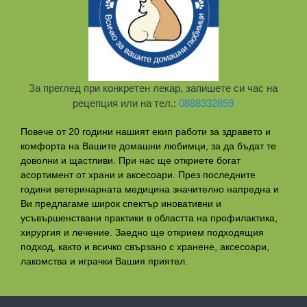
За преглед при конкретен лекар, запишете си час на
рецепция или на тел.:
0888332859
Повече от 20 години нашият екип работи за здравето и
комфорта на Вашите домашни любимци, за да бъдат те
доволни и щастливи. При нас ще откриете богат
асортимент от храни и аксесоари. През последните
години ветеринарната медицина значително напредна и
Ви предлагаме широк спектър иновативни и
усъвършенствани практики в областта на профилактикa,
хирургия и лечение. Заедно ще открием подходящия
подход, както и всичко свързано с хранене, аксесоари,
лакомства и играчки Вашия приятел.