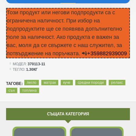
Този продукт или негови подпродукти са с
ограничена наличност. При избор на
подпродуктите ще се появява допълнително
поле за наличност. Ако продукта е важен за
вас, моля да се свържете с наш служител, за
потвърджение на поръчката. 📲
+359882939009
МОДЕЛ:
370113-11
ТЕГЛО:
1.30КГ
легло
матрак
куче
средни породи
релакс
ТАГОВЕ:
сън
топлина
СЪЩАТА КАТЕГОРИЯ