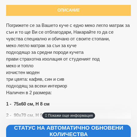
ОПИСАНИЕ
Погрижете се за Вашето куче с едно меко легло матрак за
сън и то ще Ви се отблагодари, Накарайте го да се
чувства специално и обичано от своите стопани,
Ограничена наличност
меко легло матрак за сън за куче
подходящо за средни породи кучета
прави страхотна изолация от студеният под
меко и топло
изчистен моден
три цвята: кафяв, син и сив
подходящ за всеки интериор
Наличен в 2 размера:
1 - 75х60 см, Н 8 см
2 - 90х70 см, Н 9 см
СТАТУС НА АВТОМАТИЧНО ОБНОВЕНИ
КОЛИЧЕСТВА