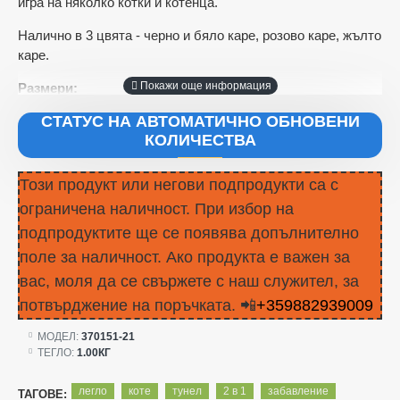
игра на няколко котки и котенца.
Налично в 3 цвята - черно и бяло каре, розово каре, жълто
каре.
Размери:
СТАТУС НА АВТОМАТИЧНО ОБНОВЕНИ
1 - 66х60 см.
КОЛИЧЕСТВА
2 - 72х65 см.
Този продукт или негови подпродукти са с
ограничена наличност. При избор на
подпродуктите ще се появява допълнително
поле за наличност. Ако продукта е важен за
вас, моля да се свържете с наш служител, за
потвърджение на поръчката. 📲
+359882939009
МОДЕЛ:
370151-21
ТЕГЛО:
1.00КГ
легло
коте
тунел
2 в 1
забавление
ТАГОВЕ: