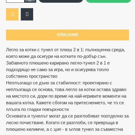
ОПИСАНИЕ
Ограничена наличност
Легло за котки с тунел от плюш 2 в 1: пълноценна среда,
която може да осигури на котките по-добър сън.
Забавното плюшено карирано легло-тунел 2 в 1 е
подходящо не само за игра, но и осигурява топло
собствено пространство
Неплъзгащо се дъно за стабилност: проектирано с
неплъзгаща се основа, това легло за котки остава здраво
на мястото си, дори по време на най-игривите моменти на
вашата котка. Кажете сбогом на притеснението, че то се
плъзга по гладки повърхности
Основата и тунелът могат да се разглобяват поотделно за
лесно почистване. Когато се разглоби, се превръща в
плюшено килимче, а с цип - в ъглов тунел за съвместна