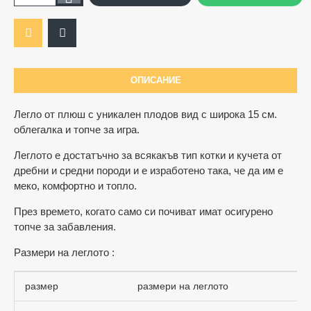
ОПИСАНИЕ
Ограничена наличност
Легло от плюш с уникален плодов вид с широка 15 см.
облегалка и топче за игра.
Леглото е достатъчно за всякакъв тип котки и кучета от
дребни и средни породи и е изработено така, че да им е
меко, комфортно и топло.
През времето, когато само си почиват имат осигурено
топче за забавления.
Размери на леглото :
размер
размери на леглото