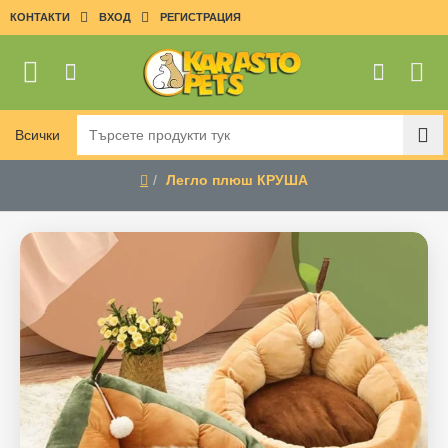
КОНТАКТИ
ВХОД
РЕГИСТРАЦИЯ
Всички
Търсете
продукти
Легло плюш КРУША
тук
home