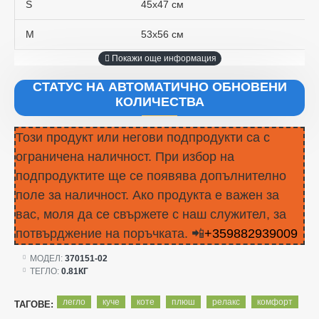
S
45х47 см
M
53х56 см
СТАТУС НА АВТОМАТИЧНО ОБНОВЕНИ
КОЛИЧЕСТВА
Този продукт или негови подпродукти са с
ограничена наличност. При избор на
подпродуктите ще се появява допълнително
поле за наличност. Ако продукта е важен за
вас, моля да се свържете с наш служител, за
потвърджение на поръчката. 📲
+359882939009
МОДЕЛ:
370151-02
ТЕГЛО:
0.81КГ
легло
куче
коте
плюш
релакс
комфорт
ТАГОВЕ: