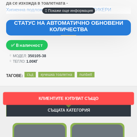
да се изхожда в тоалетната -
Хигиенна подложка Fresh с КАРБОН И СТИКЕРИ
СТАТУС НА АВТОМАТИЧНО ОБНОВЕНИ
КОЛИЧЕСТВА
✅ В наличност
МОДЕЛ:
350105-38
ТЕГЛО:
1.00КГ
съд
кучешка тоалетна
nunbell
ТАГОВЕ:
КЛИЕНТИТЕ КУПУВАТ СЪЩО
СЪЩАТА КАТЕГОРИЯ