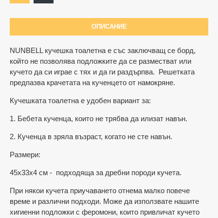
ОПИСАНИЕ
NUNBELL кучешка тоалетна е със заключващ се борд,
който не позволява подложките да се разместват или
кучето да си играе с тях и да ги раздърпва. Решетката
предпазва крачетата на кученцето от намокряне.
Кучешката тоалетна е удобен вариант за:
1. Бебета кученца, които не трябва да илизат навън.
2. Кученца в зряла възраст, когато не сте навън.
Размери:
45х33х4 см - подходяща за дребни породи кучета.
При някои кучета приучаването отнема малко повече
време и различни подходи. Може да използвате нашите
хигиенни подложки с феромони, които привличат кучето