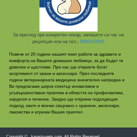
За преглед при конкретен лекар, запишете си час на
рецепция или на тел.:
0888332859
Повече от 20 години нашият екип работи за здравето и
комфорта на Вашите домашни любимци, за да бъдат те
доволни и щастливи. При нас ще откриете богат
асортимент от храни и аксесоари. През последните
години ветеринарната медицина значително напредна и
Ви предлагаме широк спектър иновативни и
усъвършенствани практики в областта на профилактикa,
хирургия и лечение. Заедно ще открием подходящия
подход, както и всичко свързано с хранене, аксесоари,
лакомства и играчки Вашия приятел.
Copyright © , karasto-pets.com, All Rights Reserved