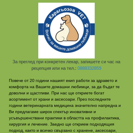
За преглед при конкретен лекар, запишете си час на
рецепция или на тел.:
0888332859
Повече от 20 години нашият екип работи за здравето и
комфорта на Вашите домашни любимци, за да бъдат те
доволни и щастливи. При нас ще откриете богат
асортимент от храни и аксесоари. През последните
години ветеринарната медицина значително напредна и
Ви предлагаме широк спектър иновативни и
усъвършенствани практики в областта на профилактикa,
хирургия и лечение. Заедно ще открием подходящия
подход, както и всичко свързано с хранене, аксесоари,