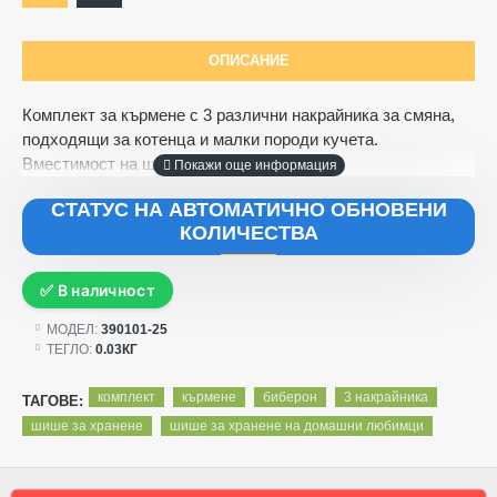
ОПИСАНИЕ
Комплект за кърмене с 3 различни накрайника за смяна,
подходящи за котенца и малки породи кучета.
Вместимост на шишето 60 мл.
СТАТУС НА АВТОМАТИЧНО ОБНОВЕНИ
КОЛИЧЕСТВА
✅ В наличност
МОДЕЛ:
390101-25
ТЕГЛО:
0.03КГ
комплект
кърмене
биберон
3 накрайника
ТАГОВЕ:
шише за хранене
шише за хранене на домашни любимци