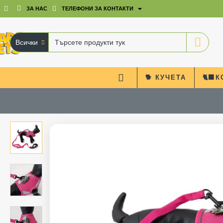
ЗА НАС
ТЕЛЕФОНИ ЗА КОНТАКТИ
Всички
Търсете
продукти
тук
🐕 КУЧЕТА
🐈‍⬛