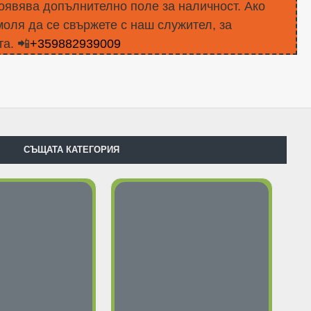
оявява допълнително поле за наличност. Ако
моля да се свържете с наш служител, за
а. 📲
+359882939009
СЪЩАТА КАТЕГОРИЯ