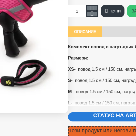
З
КУПИ
ОПИСАНИЕ
Комплект повод с нагръдник
Размери:
XS-
повод 1.5 см / 150 см, нагръ
S-
повод 1.5 см / 150 см, нагръд
M-
повод 1.5 см / 150 см, нагръд
L-
повод 1.5 см / 150 см, нагръдн
СТАТУС НА А
Този продукт или негови 