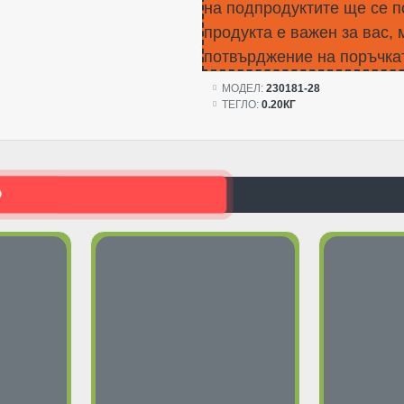
на подпродуктите ще се п
продукта е важен за вас, 
потвърджение на поръчкат
МОДЕЛ:
230181-28
ТЕГЛО:
0.20КГ
О