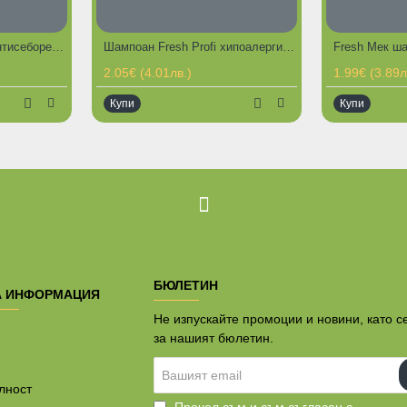
Шампоан Fresh Profi антисебореен за кучета и котки 200 мл
Шампоан Fresh Profi хипоалергичен за кучета и котки 200 мл
ГО
2.05€ (4.01лв.)
1.99€ (3.89л
Купи
Купи
БЮЛЕТИН
А ИНФОРМАЦИЯ
Не изпускайте промоции и новини, като с
за нашият бюлетин.
Вашият
email
лност
Прочел съм и съм съгласен с