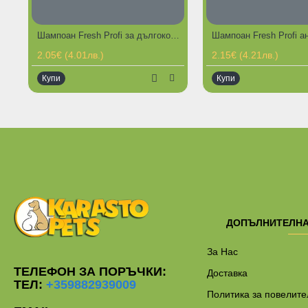
Ограничена наличност
Шампоан Fresh Profi за дългокосмести кучета 200 мл
2.05€ (4.01лв.)
2.15€ (4.21лв.)
Купи
Купи
ДОПЪЛНИТЕЛН
За Нас
ТЕЛЕФОН ЗА ПОРЪЧКИ:
Доставка
ТЕЛ:
+359882939009
Политика за повелите