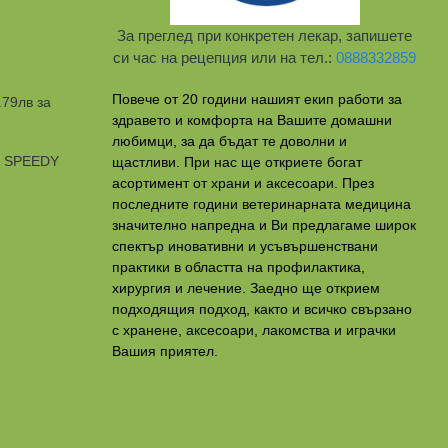
За преглед при конкретен лекар, запишете
си час на рецепция или на тел.:
0888332859
Повече от 20 години нашият екип работи за
.79лв за
здравето и комфорта на Вашите домашни
любимци, за да бъдат те доволни и
и SPEEDY
щастливи. При нас ще откриете богат
асортимент от храни и аксесоари. През
последните години ветеринарната медицина
значително напредна и Ви предлагаме широк
спектър иновативни и усъвършенствани
практики в областта на профилактикa,
хирургия и лечение. Заедно ще открием
подходящия подход, както и всичко свързано
с хранене, аксесоари, лакомства и играчки
Вашия приятел.