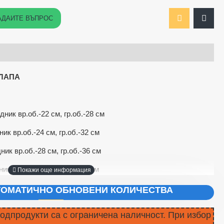
АДАЙТЕ ВЪПРОС
 ЛАПА
дник вр.об.-22 см, гр.об.-28 см
ник вр.об.-24 см, гр.об.-32 см
ник вр.об.-28 см, гр.об.-36 см
ик вр.об.-32 см, гр.об.-40 см
ВТОМАТИЧНО ОБНОВЕНИ КОЛИЧЕСТВА
подпродукти са с ограничена наличност. При избор