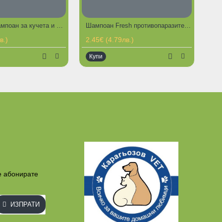
Fresh Meк шампоан за кучета и котки 250 мл
Шампоан Fresh противопаразитен за кучета и котки 250 мл.
РЕЩИ ПРЕДЛОЖЕНИЯ
ГОРЕЩИ ПРЕДЛОЖЕНИЯ
в.)
2.45€ (4.79лв.)
Купи
е абонирате
ИЗПРАТИ