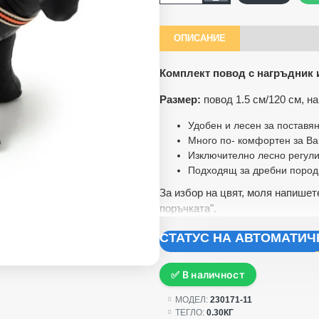
ОПИСАНИЕ
Комплект повод с нагръдник
Размер:
повод 1.5 см/120 см, н
Удобен и лесен за поставя
Много по- комфортен за Ва
Изключително лесно регул
Подходящ за дребни пород
За избор на цвят, моля напишет
поръчката".
СТАТУС НА АВТОМАТИ
✅ В наличност
МОДЕЛ:
230171-11
ТЕГЛО:
0.30КГ