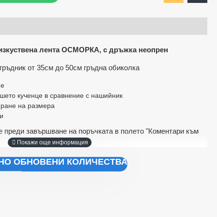
 изкуствена лента ОСМОРКА, с дръжка неопрен
агръдник от 35см до 50см гръдна обиколка
не
шето кученце в сравнение с нашийник
иране на размера
и
е преди завършване на поръчката в полето "Коментари към
ЧНО ОБНОВЕНИ КОЛИЧЕСТВА