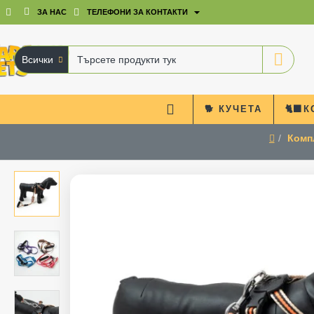
ЗА НАС
ТЕЛЕФОНИ ЗА КОНТАКТИ
Всички
Търсете
продукти
тук
🐕 КУЧЕТА
🐈‍⬛
Комп
home