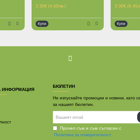
2.30€ (4.50лв.)
3.30€ (6.45л
Купи
Купи
БЮЛЕТИН
А ИНФОРМАЦИЯ
Не изпускайте промоции и новини, като с
за нашият бюлетин.
Вашият
email
лност
Прочел съм и съм съгласен с
Политика за поверителност