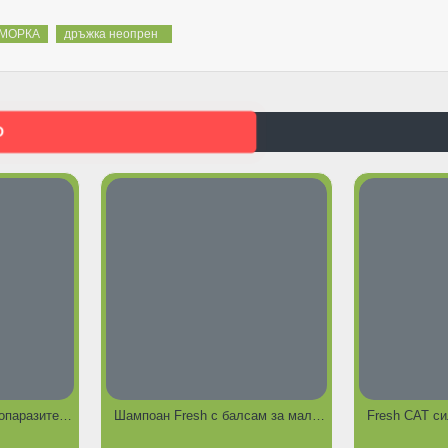
МОРКА
дръжка неопрен
О
Шампоан Fresh противопаразитен за кучета и котки 250 мл.
Шампоан Fresh с балсам за малки кучета и котки 250 мл
ЕДЛОЖЕНИЯ
ГОРЕЩИ ПРЕДЛОЖЕНИЯ
ГО