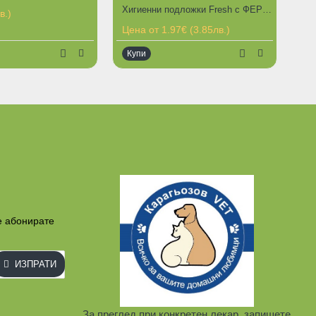
Хигиенни подложки Fresh с ФЕРОМОНИ И СТИКЕРИ за кучешка тоалетна
в.)
Цена от 1.97€ (3.85лв.)
Купи
е абонирате
ИЗПРАТИ
За преглед при конкретен лекар, запишете