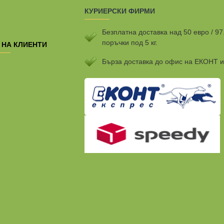
КУРИЕРСКИ ФИРМИ
Безплатна доставка над 50 евро / 97
поръчки под 5 кг.
 НА КЛИЕНТИ
Бързa доставка до офис на ЕКОНТ 