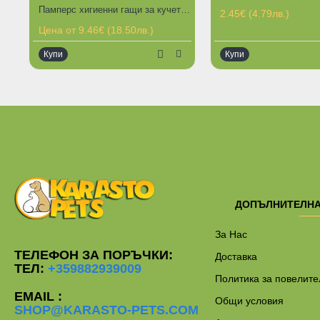
Памперс хигиенни гащи за кучета Dono. Различни размери.
2.45€ (4.79лв.)
Цена от 9.46€ (18.50лв.)
Купи
Купи
ДОПЪЛНИТЕЛН
За Нас
ТЕЛЕФОН ЗА ПОРЪЧКИ:
Доставка
ТЕЛ:
+359882939009
Политика за повелите
EMAIL :
Общи условия
SHOP@KARASTO-PETS.COM