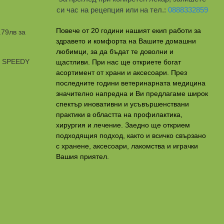
си час на рецепция или на тел.:
0888332859
Повече от 20 години нашият екип работи за
.79лв за
здравето и комфорта на Вашите домашни
любимци, за да бъдат те доволни и
и SPEEDY
щастливи. При нас ще откриете богат
асортимент от храни и аксесоари. През
последните години ветеринарната медицина
значително напредна и Ви предлагаме широк
спектър иновативни и усъвършенствани
практики в областта на профилактикa,
хирургия и лечение. Заедно ще открием
подходящия подход, както и всичко свързано
с хранене, аксесоари, лакомства и играчки
Вашия приятел.