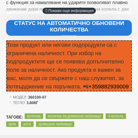
с функция за намаляване на ударите позволяват плавно
движение дори по неравен терен. Две задни колела с две
педални спирачки, за да предпазите домашния си
любимец. Перфектен превозвач за застаряващи, болни
СТАТУС НА АВТОМАТИЧНО ОБНОВЕНИ
КОЛИЧЕСТВА
или малки домашни любимци, които обичат да
наблюдават красивия свят на открито
Хуманизиран дизайн: Количката за домашни любимци има
Този продукт или негови подпродукти са с
чудесен държач за чаша за вас и държач за табла за
ограничена наличност. При избор на
закуски за домашните любимци. Можете да използвате
подпродуктите ще се появява допълнително
количката за пазаруване, разходка, туризъм и
поле за наличност. Ако продукта е важен за
разглеждане на забележителности с вашия домашен
любимец.
Максималното тегло, което може да поеме
вас, моля да се свържете с наш служител, за
количката е 15 кг.
потвърджение на поръчката. 📲
+359882939009
Размери: размер на коша 58х33х53 см,
МОДЕЛ:
360100-07
ТЕГЛО:
3.80КГ
размер на количката - 79х39х95 см
количка
количка за домашни любимци
4 колела
ТАГОВЕ:
куче
коте
домашни любимци