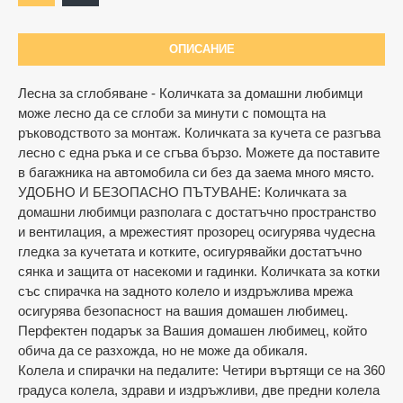
ОПИСАНИЕ
Лесна за сглобяване - Количката за домашни любимци
може лесно да се сглоби за минути с помощта на
Ограничена наличност
ръководството за монтаж. Количката за кучета се разгъва
лесно с една ръка и се сгъва бързо. Mожете да поставите
в багажника на автомобила си без да заема много място.
УДОБНО И БЕЗОПАСНО ПЪТУВАНЕ: Количката за
домашни любимци разполага с достатъчно пространство
и вентилация, а мрежестият прозорец осигурява чудесна
гледка за кучетата и котките, осигурявайки достатъчно
сянка и защита от насекоми и гадинки. Количката за котки
със спирачка на задното колело и издръжлива мрежа
осигурява безопасност на вашия домашен любимец.
Перфектен подарък за Вашия домашен любимец, който
обича да се разхожда, но не може да обикаля.
Колела и спирачки на педалите: Четири въртящи се на 360
градуса колела, здрави и издръжливи, две предни колела