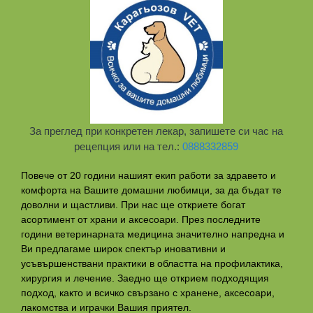
За преглед при конкретен лекар, запишете си час на
рецепция или на тел.:
0888332859
Повече от 20 години нашият екип работи за здравето и
комфорта на Вашите домашни любимци, за да бъдат те
доволни и щастливи. При нас ще откриете богат
асортимент от храни и аксесоари. През последните
години ветеринарната медицина значително напредна и
Ви предлагаме широк спектър иновативни и
усъвършенствани практики в областта на профилактикa,
хирургия и лечение. Заедно ще открием подходящия
подход, както и всичко свързано с хранене, аксесоари,
лакомства и играчки Вашия приятел.