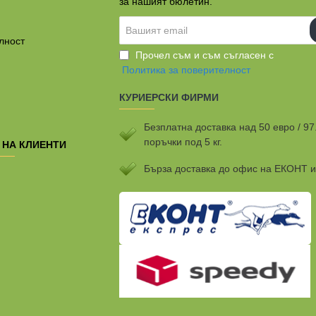
за нашият бюлетин.
Вашият
email
лност
Прочел съм и съм съгласен с
Политика за поверителност
КУРИЕРСКИ ФИРМИ
Безплатна доставка над 50 евро / 97
поръчки под 5 кг.
 НА КЛИЕНТИ
Бързa доставка до офис на ЕКОНТ 