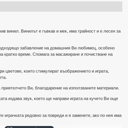
ив винил. Винилът е гъвкав и мек, има трайност и е лесен за
ходящо забавление на домашния Ви любимец, особено
 за кратко време. Спомага за масажиране и почистване на
ветове, които стимулират въображението и играта,
ета.
иятелчето Ви, благодарение на използваните материали.
ката издава звук, което ще направи играта на кучето Ви още
играчката редовно за повреди и я заменете, ако по нея има