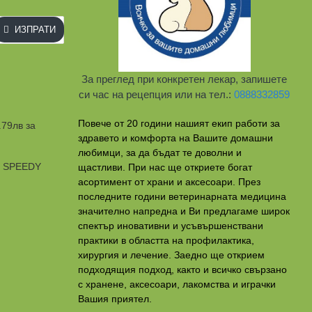
ИЗПРАТИ
За преглед при конкретен лекар, запишете
си час на рецепция или на тел.:
0888332859
Повече от 20 години нашият екип работи за
.79лв за
здравето и комфорта на Вашите домашни
любимци, за да бъдат те доволни и
и SPEEDY
щастливи. При нас ще откриете богат
асортимент от храни и аксесоари. През
последните години ветеринарната медицина
значително напредна и Ви предлагаме широк
спектър иновативни и усъвършенствани
практики в областта на профилактикa,
хирургия и лечение. Заедно ще открием
подходящия подход, както и всичко свързано
с хранене, аксесоари, лакомства и играчки
Вашия приятел.