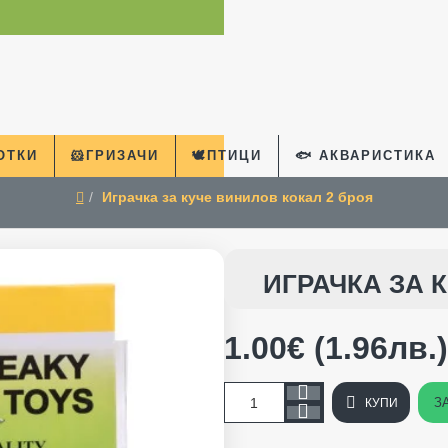
КОТКИ
🐹ГРИЗАЧИ
🕊️ПТИЦИ
🐟 АКВАРИСТИКА
Играчка за куче винилов кокал 2 броя
home
ИГРАЧКА ЗА 
1.00€ (1.96лв.)
З
КУПИ