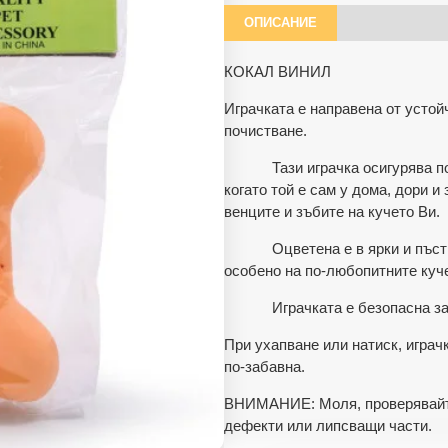
ОПИСАНИЕ
КОКАЛ ВИНИЛ
Играчката е направена от устойч
почистване.
Тази играчка осигурява под
когато той е сам у дома, дори и
венците и зъбите на кучето Ви.
Оцветена е в ярки и пъстри ц
особено на по-любопитните куч
Играчката е безопасна за пр
При ухапване или натиск, играч
по-забавна.
ВНИМАНИЕ: Моля, проверявайте 
дефекти или липсващи части.