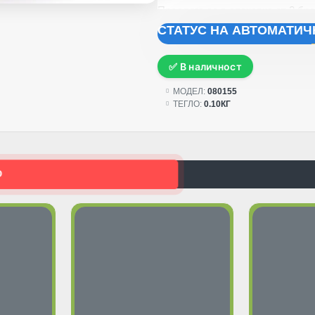
Предлага се в опаковка от 2 бро
СТАТУС НА АВТОМАТИ
✅ В наличност
МОДЕЛ:
080155
ТЕГЛО:
0.10КГ
О