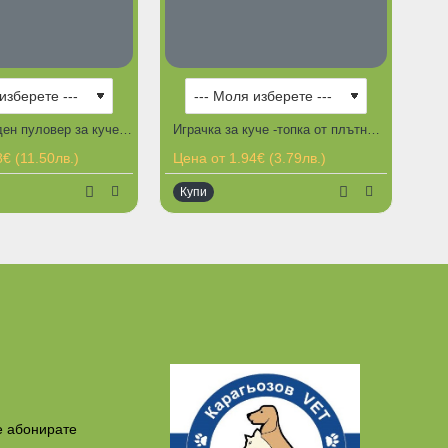
Плетен коледен пуловер за куче с качулка
Играчка за куче -топка от плътна гума удобна за игра и обучение
€ (11.50лв.)
Цена от 1.94€ (3.79лв.)
Купи
 наличност
е абонирате