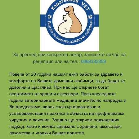
За преглед при конкретен лекар, запишете си час на
рецепция или на тел.:
0888332859
Повече от 20 години нашият екип работи за здравето и
комфорта на Вашите домашни любимци, за да бъдат те
доволни и щастливи. При нас ще откриете богат
асортимент от храни и аксесоари. През последните
години ветеринарната медицина значително напредна и
Ви предлагаме широк спектър иновативни и
усъвършенствани практики в областта на профилактикa,
хирургия и лечение. Заедно ще открием подходящия
подход, както и всичко свързано с хранене, аксесоари,
лакомства и играчки Вашия приятел.