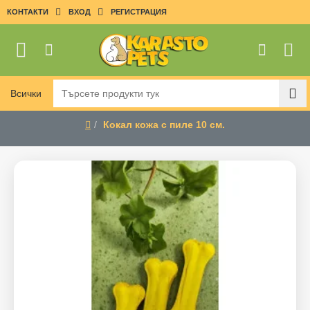
КОНТАКТИ
ВХОД
РЕГИСТРАЦИЯ
Всички
Търсете
продукти
Кокал кожа с пиле 10 см.
тук
home