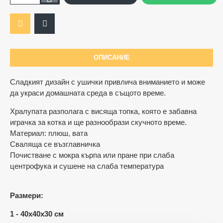
ОПИСАНИЕ
Ограничена наличност
Сладкият дизайн с ушички привлича вниманието и може
да украси домашната среда в същото време.
Хралупата разполага с висяща топка, която е забавна
играчка за котка и ще разнообрази скучното време.
Материал: плюш, вата
Сваляща се възглавничка
Почистване с мокра кърпа или пране при слаба
центрофука и сушене на слаба температура
Размери:
1 - 40x40x30 см