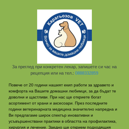
За преглед при конкретен лекар, запишете си час на
рецепция или на тел.:
0888332859
Повече от 20 години нашият екип работи за здравето и
комфорта на Вашите домашни любимци, за да бъдат те
доволни и щастливи. При нас ще откриете богат
асортимент от храни и аксесоари. През последните
години ветеринарната медицина значително напредна и
Ви предлагаме широк спектър иновативни и
усъвършенствани практики в областта на профилактикa,
хирургия и лечение. Заедно ще открием подходящия