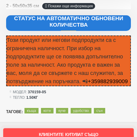
2 - 50x50x35 см
СТАТУС НА АВТОМАТИЧНО ОБНОВЕНИ
КОЛИЧЕСТВА
Този продукт или негови подпродукти са с
ограничена наличност. При избор на
подпродуктите ще се появява допълнително
поле за наличност. Ако продукта е важен за
вас, моля да се свържете с наш служител, за
потвърджение на поръчката. 📲
+359882939009
МОДЕЛ:
370159-05
ТЕГЛО:
1.50КГ
къща
коте
куче
удобство
сън
ТАГОВЕ:
КЛИЕНТИТЕ КУПУВАТ СЪЩО