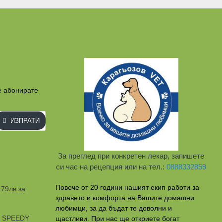
е абонирате
ИЗПРАТИ
За преглед при конкретен лекар, запишете
си час на рецепция или на тел.:
0888332859
Повече от 20 години нашият екип работи за
.79лв за
здравето и комфорта на Вашите домашни
любимци, за да бъдат те доволни и
и SPEEDY
щастливи. При нас ще откриете богат