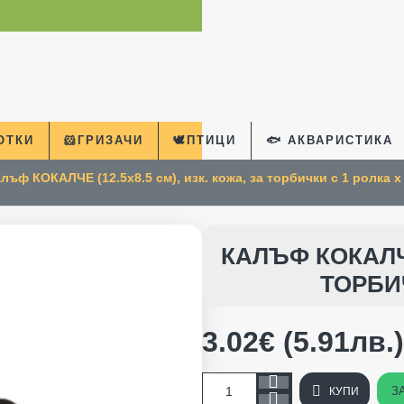
КОТКИ
🐹ГРИЗАЧИ
🕊️ПТИЦИ
🐟 АКВАРИСТИКА
лъф КОКАЛЧЕ (12.5х8.5 см), изк. кожа, за торбички с 1 ролка х 
КАЛЪФ КОКАЛЧЕ
ТОРБИЧ
3.02€ (5.91лв.)
З
КУПИ