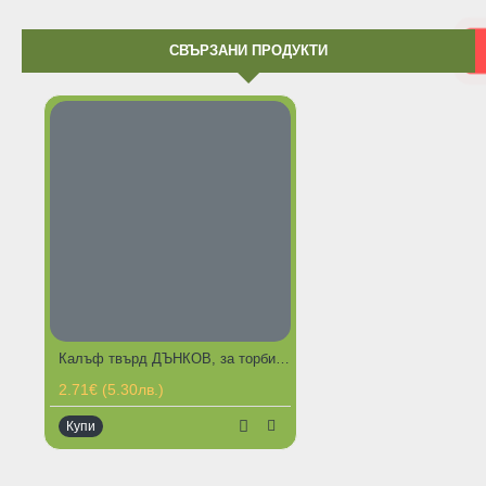
СВЪРЗАНИ ПРОДУКТИ
Калъф твърд ДЪНКОВ, за торбички 10.5х6 см
2.71€ (5.30лв.)
Купи