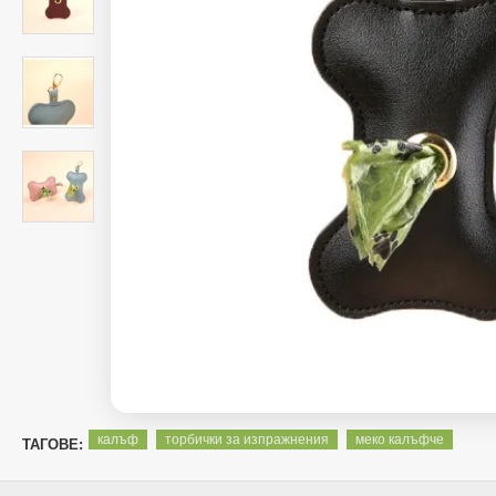
калъф
торбички за изпражнения
меко калъфче
ТАГОВЕ: