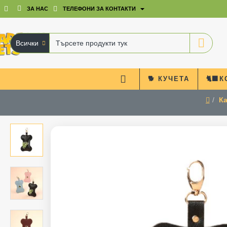
ЗА НАС
ТЕЛЕФОНИ ЗА КОНТАКТИ
Всички
Търсете
продукти
тук
🐕 КУЧЕТА
🐈‍⬛
Ка
home