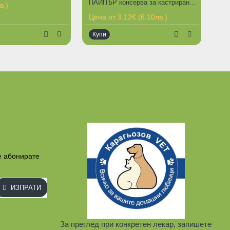
ПАЙПЪР консерва за кастрирани котки различни вкусове 400гр
в.)
Цена от 3.12€ (6.10лв.)
Купи
е абонирате
ИЗПРАТИ
За преглед при конкретен лекар, запишете