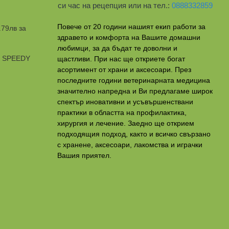
си час на рецепция или на тел.:
0888332859
Повече от 20 години нашият екип работи за
.79лв за
здравето и комфорта на Вашите домашни
любимци, за да бъдат те доволни и
и SPEEDY
щастливи. При нас ще откриете богат
асортимент от храни и аксесоари. През
последните години ветеринарната медицина
значително напредна и Ви предлагаме широк
спектър иновативни и усъвършенствани
практики в областта на профилактикa,
хирургия и лечение. Заедно ще открием
подходящия подход, както и всичко свързано
с хранене, аксесоари, лакомства и играчки
Вашия приятел.