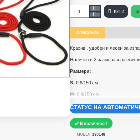
З
КУПИ
ОПИСАНИЕ
Красив , удобен и лесен за изп
Наличен в 2 размера и различн
Размери:
S-
0.6/150 см
M-
0.8/150 см
СТАТУС НА АВТОМАТИ
✅ В наличност
МОДЕЛ:
190148