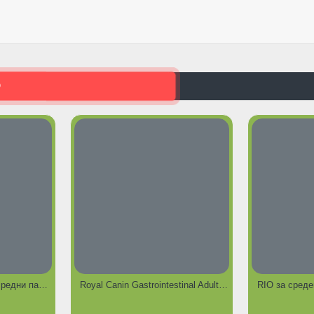
О
Пълноценна храна за средни папагали Fresh, 500 гр
Royal Canin Gastrointestinal Adult, пакет от 2кг
RIO за среде