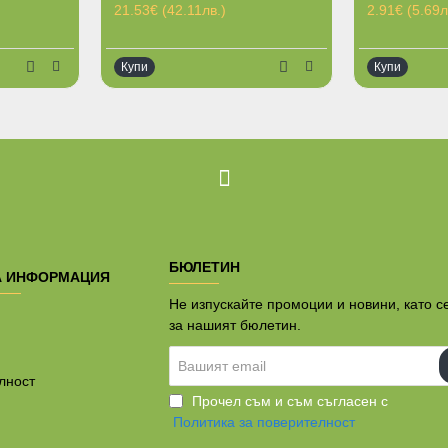
21.53€ (42.11лв.)
2.91€ (5.69л
Купи
Купи
Ограничена наличност
БЮЛЕТИН
А ИНФОРМАЦИЯ
Не изпускайте промоции и новини, като с
за нашият бюлетин.
Вашият
email
лност
Прочел съм и съм съгласен с
Политика за поверителност