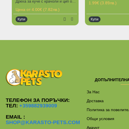
Дреха за куче с крачоли и цип отдолу - разноцветна шушлякова с полар
1.99€ (3.89лв.)
Цена от 4.00€ (7.82лв.)
Купи
Купи
ДОПЪЛНИТЕЛН
За Нас
ТЕЛЕФОН ЗА ПОРЪЧКИ:
Доставка
ТЕЛ:
+359882939009
Политика за повелите
EMAIL :
Общи условия
SHOP@KARASTO-PETS.COM
Акаунт