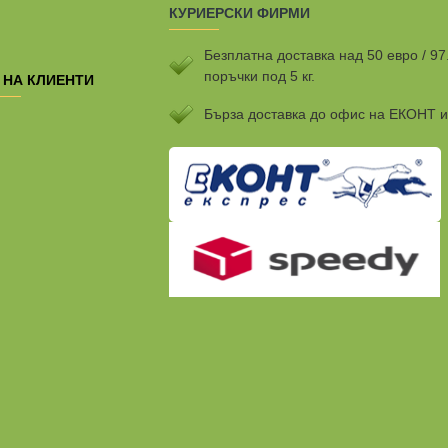
КУРИЕРСКИ ФИРМИ
Безплатна доставка над 50 евро / 97
поръчки под 5 кг.
 НА КЛИЕНТИ
Бързa доставка до офис на ЕКОНТ 