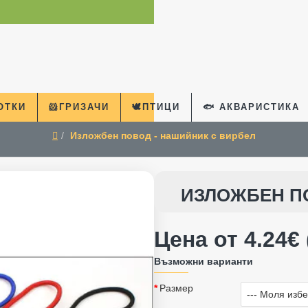
КОТКИ
🐹ГРИЗАЧИ
🕊️ПТИЦИ
🐟 АКВАРИСТИКА
Изложбен повод - нашийник с вирбел
home
ИЗЛОЖБЕН П
Цена от 4.24€ 
Възможни варианти
Размер