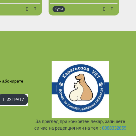
Купи
е абонирате
ИЗПРАТИ
За преглед при конкретен лекар, запишете
си час на рецепция или на тел.:
0888332859