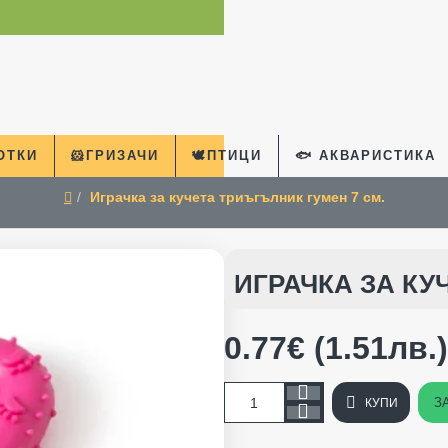
КОТКИ
🐹ГРИЗАЧИ
🕊️ПТИЦИ
🐟 АКВАРИСТИКА
Играчка за кучета триъгълник гумен 7 см.
home
ИГРАЧКА ЗА КУ
0.77€ (1.51лв.)
З
КУПИ