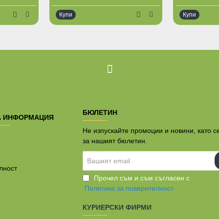
Купи
Купи
Ограничена наличност
БЮЛЕТИН
А ИНФОРМАЦИЯ
Не изпускайте промоции и новини, като с
за нашият бюлетин.
Вашият
email
лност
Прочел съм и съм съгласен с
Политика за поверителност
КУРИЕРСКИ ФИРМИ