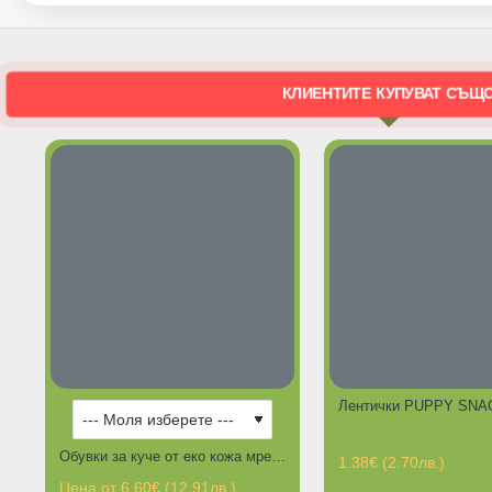
КЛИЕНТИТЕ КУПУВАТ СЪЩ
Обувки за куче от еко кожа мрежести с цип
1.38€ (2.70лв.)
Цена от 6.60€ (12.91лв.)