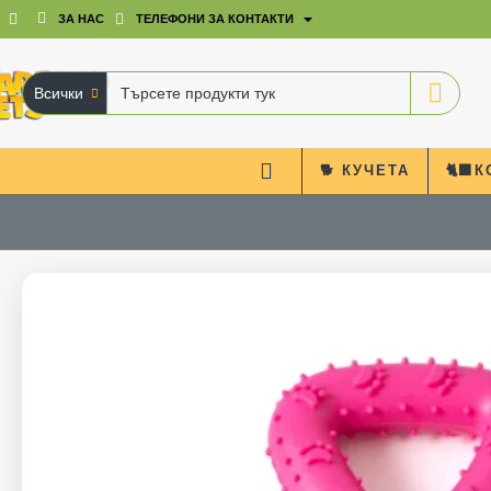
ЗА НАС
ТЕЛЕФОНИ ЗА КОНТАКТИ
Всички
Търсете
продукти
тук
🐕 КУЧЕТА
🐈‍⬛