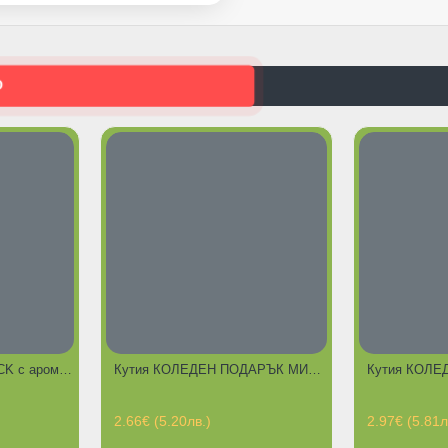
О
Лентички PUPPY SNACK с аромат на пиле, 6 броя в пакет - дентално лакомство за куче
Кутия КОЛЕДЕН ПОДАРЪК МИКС 1 за КОТКИ
2.66€ (5.20лв.)
2.97€ (5.81л