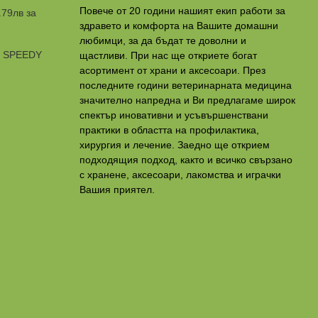
Повече от 20 години нашият екип работи за
.79лв за
здравето и комфорта на Вашите домашни
любимци, за да бъдат те доволни и
и SPEEDY
щастливи. При нас ще откриете богат
асортимент от храни и аксесоари. През
последните години ветеринарната медицина
значително напредна и Ви предлагаме широк
спектър иновативни и усъвършенствани
практики в областта на профилактикa,
хирургия и лечение. Заедно ще открием
подходящия подход, както и всичко свързано
с хранене, аксесоари, лакомства и играчки
Вашия приятел.