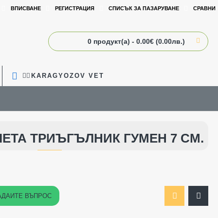
ВПИСВАНЕ
РЕГИСТРАЦИЯ
СПИСЪК ЗА ПАЗАРУВАНЕ
СРАВНИ
0 продукт(а) - 0.00€ (0.00лв.)
🧑‍⚕️KARAGYOZOV VET
ЧЕТА ТРИЪГЪЛНИК ГУМЕН 7 СМ.
АДАЙТЕ ВЪПРОС