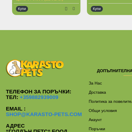
Купи
Купи
Ограничена наличност
ДОПЪЛНИТЕЛН
За Нас
ТЕЛЕФОН ЗА ПОРЪЧКИ:
Доставка
ТЕЛ:
+359882939009
Политика за повелите
EMAIL :
Общи условия
SHOP@KARASTO-PETS.COM
Акаунт
АДРЕС
Поръчки
“ГОЛДЪН ПЕТС“ ЕООД