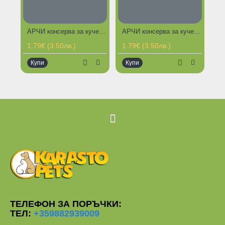
АРЧИ консерва за куче агнешко ,с ориз и зеленчуци 1100 гр
АРЧИ консерва за куче заешко , ориз и зеленчуци 1100 гр
ГОРЕЩИ
ГОРЕЩИ
ПРЕДЛОЖЕНИЯ
ПРЕДЛОЖЕНИЯ
1.79€ (3.50лв.)
1.79€ (3.50лв.)
1.
Купи
Купи
К
ТЕЛЕФОН ЗА ПОРЪЧКИ:
ТЕЛ:
+359882939009