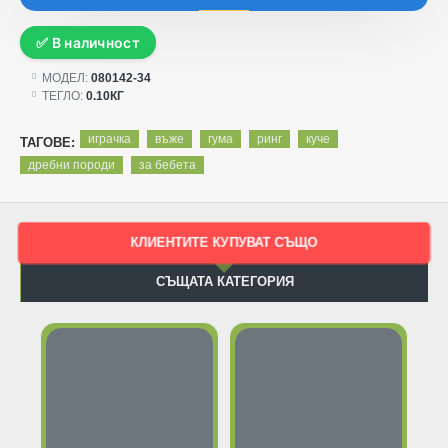
✅ В наличност
МОДЕЛ:
080142-34
ТЕГЛО:
0.10КГ
играчка
въже
гума
ринг
куче
ТАГОВЕ:
дребни породи
за бебета
КЛИЕНТИТЕ КУПУВАТ СЪЩО
СЪЩАТА КАТЕГОРИЯ