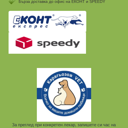
Бързa доставка до офис на ЕКОНТ и SPEEDY
За преглед при конкретен лекар, запишете си час на