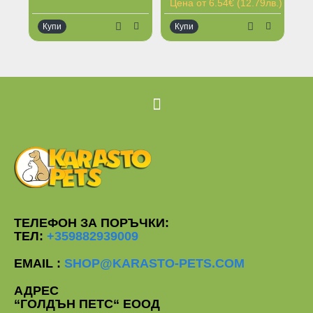
Цена от 6.54€ (12.79лв.)
Купи
Купи
К
Ограничена наличност
Ог
ТЕЛЕФОН ЗА ПОРЪЧКИ:
ТЕЛ:
+359882939009
EMAIL :
SHOP@KARASTO-PETS.COM
АДРЕС
“ГОЛДЪН ПЕТС“ ЕООД