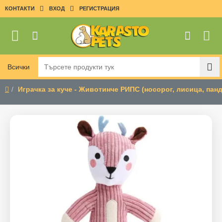
КОНТАКТИ
ВХОД
РЕГИСТРАЦИЯ
Всички
Търсете
продукти
Играчка за куче - Животинче РИПС (носорог, лисица, панд
тук
home