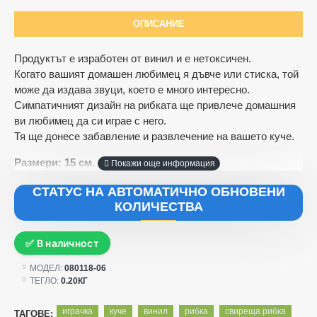
ОПИСАНИЕ
Продуктът е изработен от винил и е нетоксичен.
Когато вашият домашен любимец я дъвче или стиска, той
може да издава звуци, което е много интересно.
Симпатичният дизайн на рибката ще привлече домашния
ви любимец да си играе с него.
Тя ще донесе забавление и развлечение на вашето куче.
Размери: 15 см.
СТАТУС НА АВТОМАТИЧНО ОБНОВЕНИ
КОЛИЧЕСТВА
✅ В наличност
МОДЕЛ:
080118-06
ТЕГЛО:
0.20КГ
играчка
куче
винил
рибка
свиреща рибка
ТАГОВЕ: