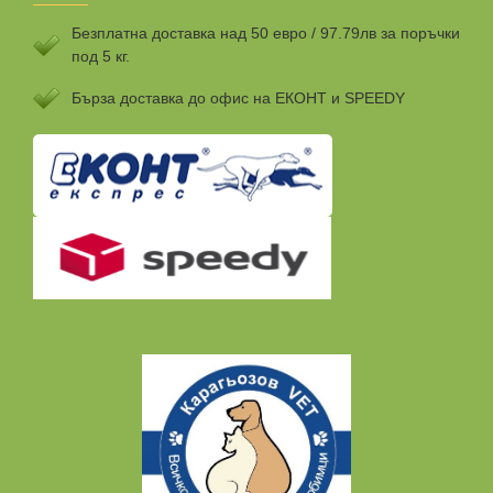
Безплатна доставка над 50 евро / 97.79лв за поръчки
под 5 кг.
Бързa доставка до офис на ЕКОНТ и SPEEDY