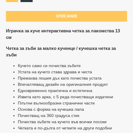
ОПИСАНИЕ
Играчка за куче интерактивна четка за лакомства 13
см
Четка за зъби за малко кученце / кучешка четка за
зъби
Кучето само си почиства зъбите
Устата на кучето става здрава и чиста
Премахва лошия дъх като почиства устата
Впечатляващ дизайн на оригиналния продукт
Едновременно практична и естетична
Извита като арка, с 5 реда почистващи издатини
Плътни вълнообразни странични части
Основа с форма на кучешка лапа
Почистващ на 360 градуса стик
Почиства зъбите на кучето във всички посоки
Четката е по-дълга от четките на други подобни