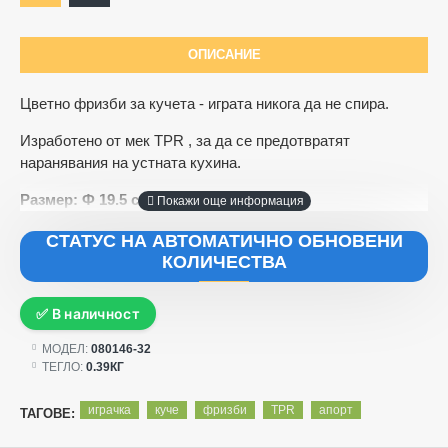
ОПИСАНИЕ
Цветно фризби за кучета - играта никога да не спира.
Изработено от мек TPR , за да се предотвратят
наранявания на устната кухина.
Размер: Ф 19.5 см
СТАТУС НА АВТОМАТИЧНО ОБНОВЕНИ
КОЛИЧЕСТВА
✅ В наличност
МОДЕЛ:
080146-32
ТЕГЛО:
0.39КГ
играчка
куче
фризби
TPR
апорт
ТАГОВЕ: