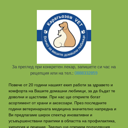
За преглед при конкретен лекар, запишете си час на
рецепция или на тел.:
0888332859
Повече от 20 години нашият екип работи за здравето и
комфорта на Вашите домашни любимци, за да бъдат те
доволни и щастливи. При нас ще откриете богат
асортимент от храни и аксесоари. През последните
години ветеринарната медицина значително напредна и
Ви предлагаме широк спектър иновативни и
усъвършенствани практики в областта на профилактикa,
хирургия и лечение. Заедно ще открием подходящия