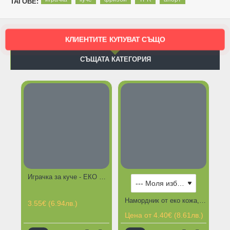
ТАГОВЕ:
КЛИЕНТИТЕ КУПУВАТ СЪЩО
СЪЩАТА КАТЕГОРИЯ
Играчка за куче - ЕКО дентален кокал
Намордник от еко кожа, регулиращ се за куче - различни размери
3.55€ (6.94лв.)
Цена от 4.40€ (8.61лв.)
Це