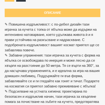
ОПИСАНИЕ
✎ Повишена издръжливост: с по-дебел дизайн тази
играчка за кучета с топка от ябълка може да издържи на
интензивно натоварване, което удължава живота ѝ и я
прави устойчива на разкъсване и надраскване. С
подобрената издръжливост вашият космат приятел ще се
забавлява повече.
✎ Забавни упражнения: тази играчка за кучета с форма на
ябълка се освобождава по инерция и може лесно да се
хвърля на разстояние до 50 метра. Тя се върти на 360°, за
да насърчава упражненията, и е идеална за игра на вашия
домашен любимец. Поддържайте ги във форма,
забавлявайте се и ги гледайте как гонят и тичат. Подарете
на косматия си приятел забавно преживяване с ябълка!
✎ Подсилване на устната хигиена: проектирана по
безопасен и издръжлив начин, тази играчка за хвърляне
помага за почистване на зъбите на кучето, предотвратява