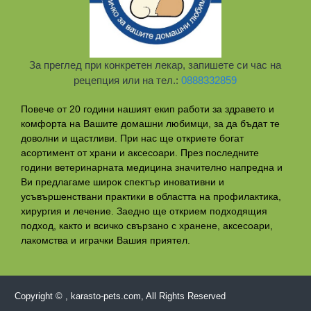
За преглед при конкретен лекар, запишете си час на
рецепция или на тел.:
0888332859
Повече от 20 години нашият екип работи за здравето и
комфорта на Вашите домашни любимци, за да бъдат те
доволни и щастливи. При нас ще откриете богат
асортимент от храни и аксесоари. През последните
години ветеринарната медицина значително напредна и
Ви предлагаме широк спектър иновативни и
усъвършенствани практики в областта на профилактикa,
хирургия и лечение. Заедно ще открием подходящия
подход, както и всичко свързано с хранене, аксесоари,
лакомства и играчки Вашия приятел.
Copyright © , karasto-pets.com, All Rights Reserved