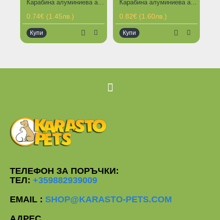
Карабина алуминиева алпийска 7 см - олекотена
Карабина алуминиева алпийска с осигурителна гайка за завъртане 8 см
0.74€ (1.45лв.)
0.82€ (1.60лв.)
2.
Купи
Купи
К
ТЕЛЕФОН ЗА ПОРЪЧКИ:
ТЕЛ:
+359882939009
EMAIL :
SHOP@KARASTO-PETS.COM
АДРЕС