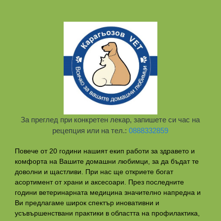
За преглед при конкретен лекар, запишете си час на
рецепция или на тел.:
0888332859
Повече от 20 години нашият екип работи за здравето и
комфорта на Вашите домашни любимци, за да бъдат те
доволни и щастливи. При нас ще откриете богат
асортимент от храни и аксесоари. През последните
години ветеринарната медицина значително напредна и
Ви предлагаме широк спектър иновативни и
усъвършенствани практики в областта на профилактикa,