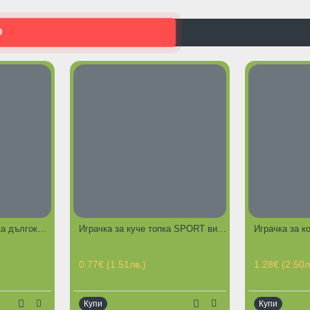
О
Играчка за котки, мишка дългокосместа 6 см.
Играчка за куче топка SPORT винил 6.5 см
Играчка за к
0.77€ (1.51лв.)
1.28€ (2.50л
Купи
Купи