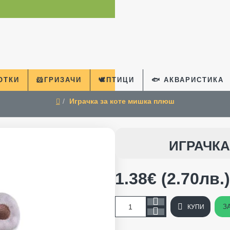
КОТКИ
🐹ГРИЗАЧИ
🕊️ПТИЦИ
🐟 АКВАРИСТИКА
Играчка за коте мишка плюш
home
ИГРАЧКА
1.38€ (2.70лв.)
З
КУПИ