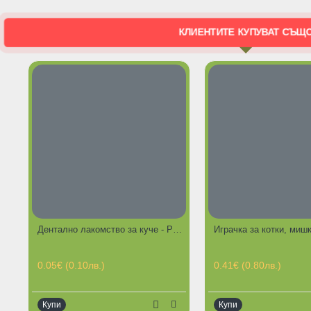
КЛИЕНТИТЕ КУПУВАТ СЪЩ
Дентално лакомство за куче - Разноцветни солети от месо
ГОРЕЩИ ПРЕДЛОЖЕНИЯ
0.05€ (0.10лв.)
0.41€ (0.80лв.)
Купи
Купи