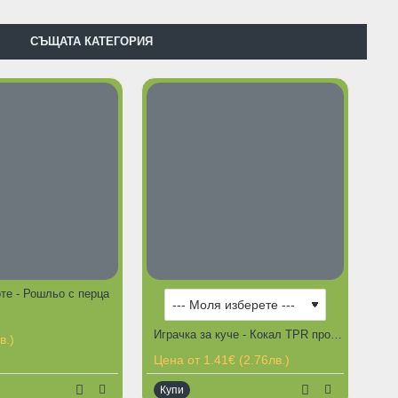
СЪЩАТА КАТЕГОРИЯ
оте - Рошльо с перца
Играчка за куче - Кокал TPR прозрачна гума
в.)
Цена от 1.41€ (2.76лв.)
Купи