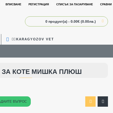
ВПИСВАНЕ
РЕГИСТРАЦИЯ
СПИСЪК ЗА ПАЗАРУВАНЕ
СРАВНИ
0 продукт(а) - 0.00€ (0.00лв.)
🧑‍⚕️KARAGYOZOV VET
 ЗА КОТЕ МИШКА ПЛЮШ
АДАЙТЕ ВЪПРОС