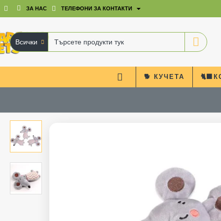
ЗА НАС
ТЕЛЕФОНИ ЗА КОНТАКТИ
Всички
Търсете
продукти
тук
🐕 КУЧЕТА
🐈‍⬛