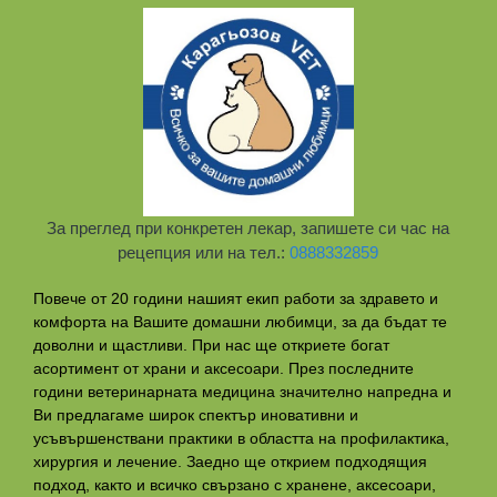
За преглед при конкретен лекар, запишете си час на
рецепция или на тел.:
0888332859
Повече от 20 години нашият екип работи за здравето и
комфорта на Вашите домашни любимци, за да бъдат те
доволни и щастливи. При нас ще откриете богат
асортимент от храни и аксесоари. През последните
години ветеринарната медицина значително напредна и
Ви предлагаме широк спектър иновативни и
усъвършенствани практики в областта на профилактикa,
хирургия и лечение. Заедно ще открием подходящия
подход, както и всичко свързано с хранене, аксесоари,