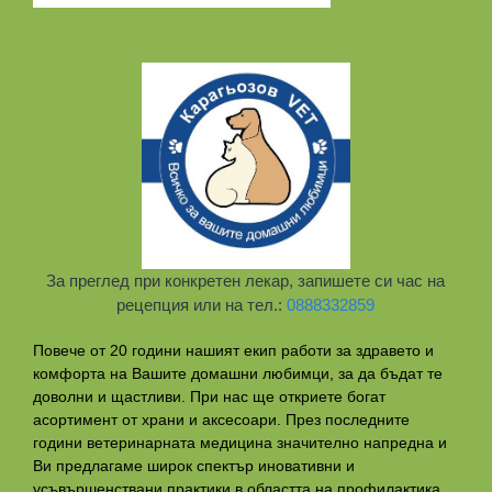
За преглед при конкретен лекар, запишете си час на
рецепция или на тел.:
0888332859
Повече от 20 години нашият екип работи за здравето и
комфорта на Вашите домашни любимци, за да бъдат те
доволни и щастливи. При нас ще откриете богат
асортимент от храни и аксесоари. През последните
години ветеринарната медицина значително напредна и
Ви предлагаме широк спектър иновативни и
усъвършенствани практики в областта на профилактикa,