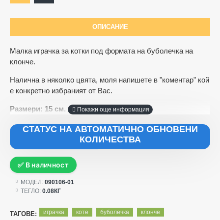
ОПИСАНИЕ
Малка играчка за котки под формата на буболечка на
клонче.
Налична в няколко цвята, моля напишете в "коментар" кой
е конкретно избраният от Вас.
Размери: 15 см.
СТАТУС НА АВТОМАТИЧНО ОБНОВЕНИ
КОЛИЧЕСТВА
✅ В наличност
МОДЕЛ:
090106-01
ТЕГЛО:
0.08КГ
играчка
коте
буболечка
клонче
ТАГОВЕ: