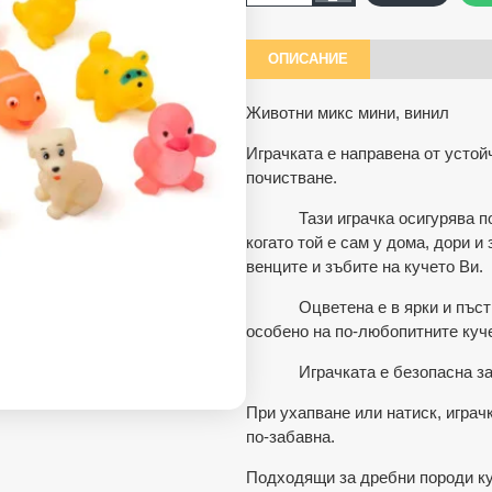
ОПИСАНИЕ
Животни микс мини, винил
Играчката е направена от устойч
почистване.
Тази играчка осигурява под
когато той е сам у дома, дори и
венците и зъбите на кучето Ви.
Оцветена е в ярки и пъстри ц
особено на по-любопитните куч
Играчката е безопасна за пр
При ухапване или натиск, играч
по-забавна.
Подходящи за дребни породи ку