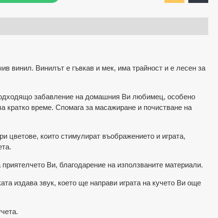
ив винил. Винилът е гъвкав и мек, има трайност и е лесен за
ходящо забавление на домашния Ви любимец, особено
 за кратко време. Спомага за масажиране и почистване на
ветове, които стимулират въображението и играта,
ета.
иятелчето Ви, благодарение на използваните материали.
ката издава звук, което ще направи играта на кучето Ви още
чета.