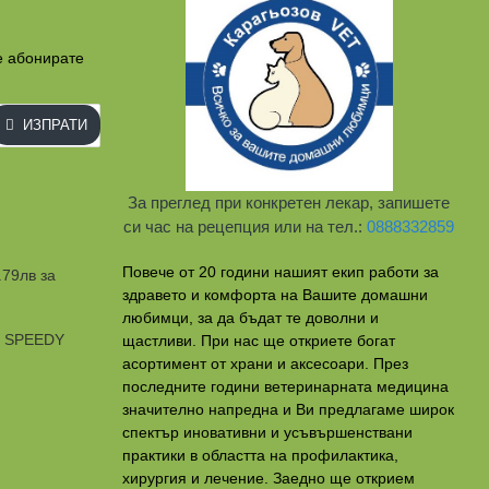
е абонирате
ИЗПРАТИ
За преглед при конкретен лекар, запишете
си час на рецепция или на тел.:
0888332859
Повече от 20 години нашият екип работи за
.79лв за
здравето и комфорта на Вашите домашни
любимци, за да бъдат те доволни и
и SPEEDY
щастливи. При нас ще откриете богат
асортимент от храни и аксесоари. През
последните години ветеринарната медицина
значително напредна и Ви предлагаме широк
спектър иновативни и усъвършенствани
практики в областта на профилактикa,
хирургия и лечение. Заедно ще открием