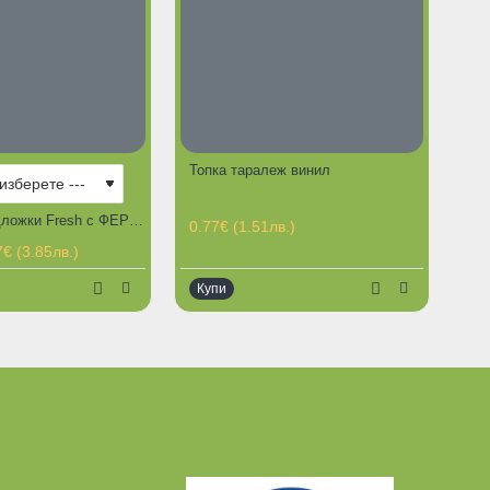
Топка таралеж винил
РЕЩИ ПРЕДЛОЖЕНИЯ
Хигиенни подложки Fresh с ФЕРОМОНИ И СТИКЕРИ за кучешка тоалетна
0.77€ (1.51лв.)
€ (3.85лв.)
Купи