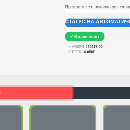
Предлага се в няколко разновид
предпочитате определено живот
СТАТУС НА АВТОМАТИ
Размен - от 5 см. до 7 см.
✅ В наличност
МОДЕЛ:
080117-90
ТЕГЛО:
0.05КГ
О