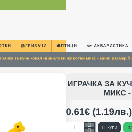
КОТКИ
🐹ГРИЗАЧИ
🕊️ПТИЦИ
🐟 АКВАРИСТИКА
грачка за куче кокал -винилови животни микс - мини размер 5 -
e
ИГРАЧКА ЗА КУ
МИКС -
0.61€ (1.19лв.)
З
КУПИ