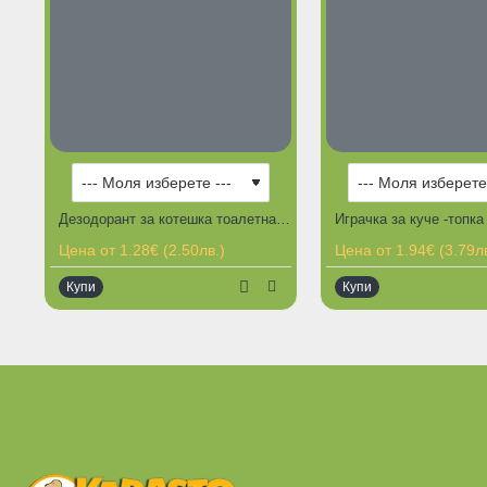
ГОРЕЩИ ПРЕДЛОЖЕНИЯ
Дезодорант за котешка тоалетна Fresh Cat, с цветни кристали и различни аромати
Цена от 1.28€ (2.50лв.)
Цена от 1.94€ (3.79лв
Купи
Купи