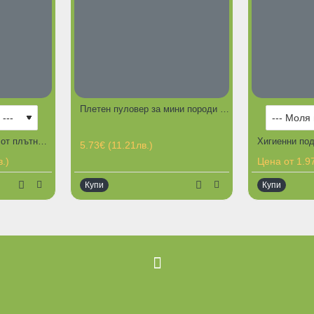
Плетен пуловер за мини породи XXXS
ГО
Играчка за куче -топка от плътна гума удобна за игра и обучение
5.73€ (11.21лв.)
.)
Цена от 1.97
Купи
Купи