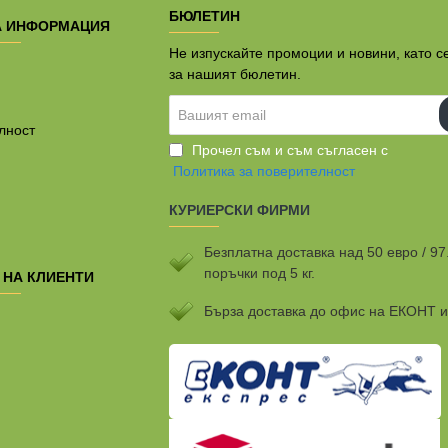
БЮЛЕТИН
А ИНФОРМАЦИЯ
Не изпускайте промоции и новини, като с
за нашият бюлетин.
Вашият
email
лност
Прочел съм и съм съгласен с
Политика за поверителност
КУРИЕРСКИ ФИРМИ
Безплатна доставка над 50 евро / 97
поръчки под 5 кг.
 НА КЛИЕНТИ
Бързa доставка до офис на ЕКОНТ 