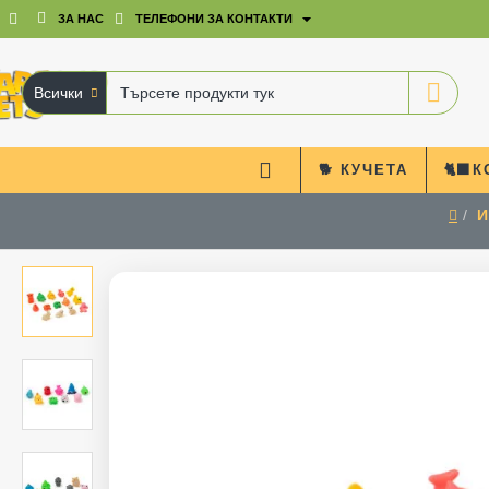
ЗА НАС
ТЕЛЕФОНИ ЗА КОНТАКТИ
Всички
Търсете
продукти
тук
🐕 КУЧЕТА
🐈‍⬛
И
hom