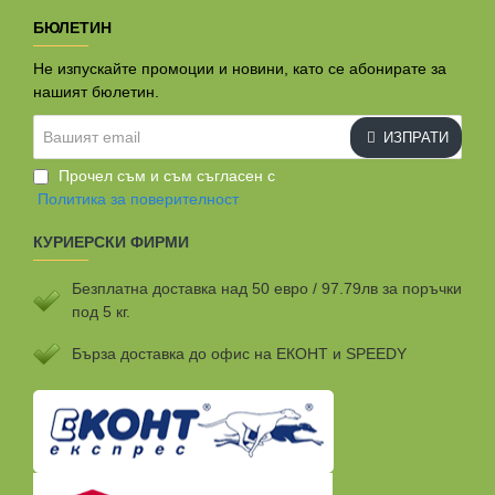
БЮЛЕТИН
Не изпускайте промоции и новини, като се абонирате за
нашият бюлетин.
Вашият
ИЗПРАТИ
email
Прочел съм и съм съгласен с
Политика за поверителност
КУРИЕРСКИ ФИРМИ
Безплатна доставка над 50 евро / 97.79лв за поръчки
под 5 кг.
Бързa доставка до офис на ЕКОНТ и SPEEDY